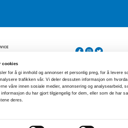
VICE
s
b
r cookies
tte
gelser
er for å gi innhold og annonser et personlig preg, for å levere s
Torshov Sport har over 90 års histor
klubbhandel. Torshov Sport har fir
nalysere trafikken vår. Vi deler dessuten informasjon om hvorda
vering
Drammen, Sandvika Storsenter og Fr
inger
nerne våre innen sosiale medier, annonsering og analysearbeid, 
stilte spørsmål
formasjon du har gjort tilgjengelig for dem, eller som de har sa
oven
stene deres.