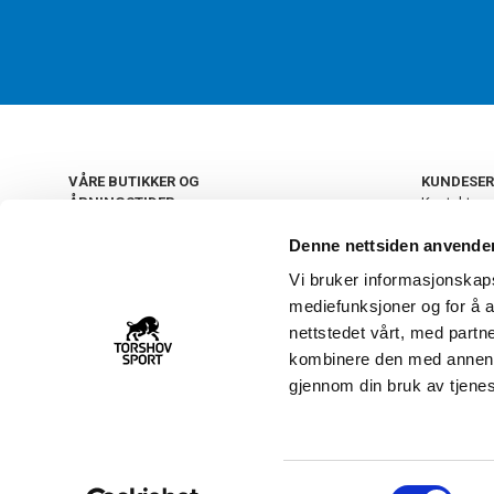
VÅRE BUTIKKER OG
KUNDESER
ÅPNINGSTIDER
Kontakt os
Kundeklub
+
OSLO
Denne nettsiden anvende
Retur og by
Salgsbetin
Vi bruker informasjonskapsl
+
Personvern
NORGE
mediefunksjoner og for å a
Frakt og le
Ledige still
nettstedet vårt, med part
FAQ - Ofte 
kombinere den med annen in
22 09 20 20
Åpenhetsl
gjennom din bruk av tjene
Vårt kundsenter holder
åpent man-fre 11-16
S