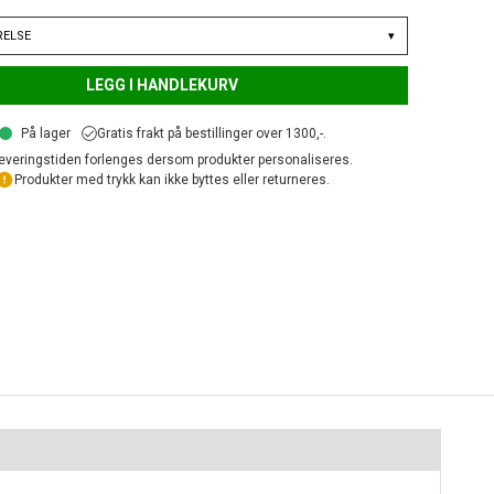
RELSE
▾
LEGG I HANDLEKURV
På lager
Gratis frakt på bestillinger over 1300,-.
everingstiden forlenges dersom produkter personaliseres.
Produkter med trykk kan ikke byttes eller returneres.