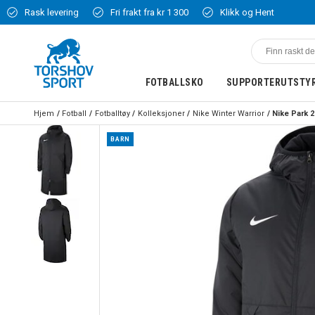
Rask levering
Fri frakt fra kr 1 300
Klikk og Hent
FOTBALLSKO
SUPPORTERUTSTY
Hjem
Fotball
Fotballtøy
Kolleksjoner
Nike Winter Warrior
BARN