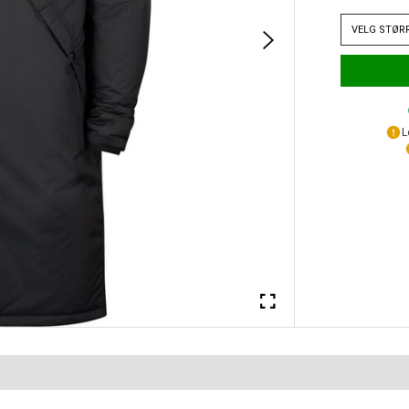
VELG
STØR
L