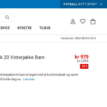
FOTBALL
/
BYTT SPORT
ERVICE
NYHETER
TILBUD
Varekode:
CW6158-010 G4-3
kr 979
k 20 Vinterjakke Barn
kr 1399
-
30
%
Vinterjakke til barn er laget med et komfortabelt og varmt
 å holde deg va...
Les mer.