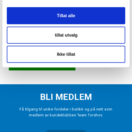
Tillat alle
NIKE
Academy Padded Treningsgenser Barn
tillat utvalg
Winter Warrior Max Voltage
kr 699
VELG
STØRRELSE
▾
Ikke tillat
LEGG I HANDLEKURV
BLI MEDLEM
Få tilgang til unike fordeler i butikk og på nett som
medlem av kundeklubben Team Torshov.