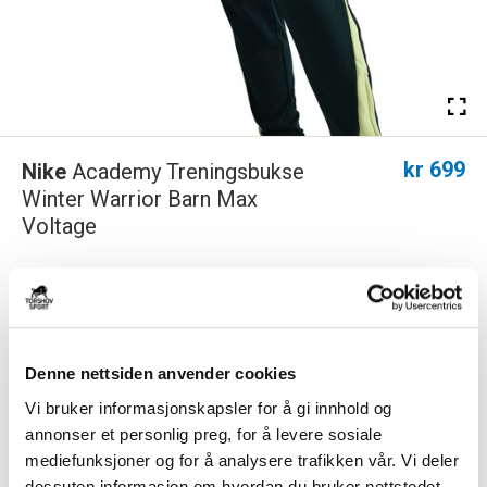
kr 699
Nike
Academy Treningsbukse
Winter Warrior Barn Max
Voltage
Bare fordi sesongen slutter, betyr ikke det at treningen din må. Disse
termiske treningsbuksene har ...
Les mer.
FARGE
Denne nettsiden anvender cookies
Vi bruker informasjonskapsler for å gi innhold og
annonser et personlig preg, for å levere sosiale
Størrelsesguide
mediefunksjoner og for å analysere trafikken vår. Vi deler
Størrelse
dessuten informasjon om hvordan du bruker nettstedet