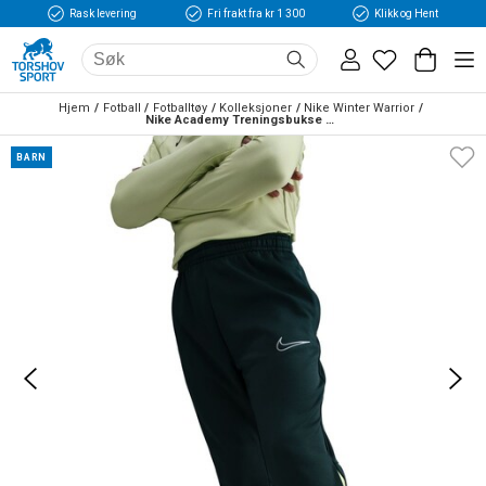
Rask levering
Fri frakt fra kr 1 300
Klikk og Hent
Hjem
Fotball
Fotballtøy
Kolleksjoner
Nike Winter Warrior
Nike Academy Treningsbukse Winter Warrior Barn Max Voltage
BARN