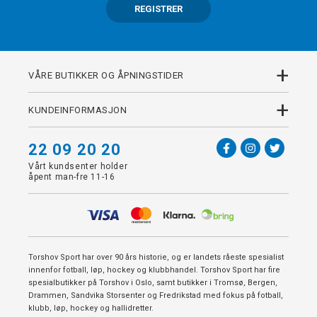
REGISTRER
+
VÅRE BUTIKKER OG ÅPNINGSTIDER
+
KUNDEINFORMASJON
22 09 20 20
Vårt kundsenter holder
åpent man-fre 11-16
Torshov Sport har over 90 års historie, og er landets råeste spesialist
innenfor fotball, løp, hockey og klubbhandel. Torshov Sport har fire
spesialbutikker på Torshov i Oslo, samt butikker i Tromsø, Bergen,
Drammen, Sandvika Storsenter og Fredrikstad med fokus på fotball,
klubb, løp, hockey og hallidretter.