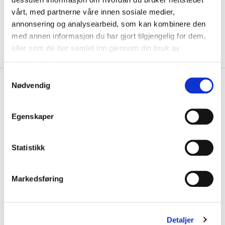
VELG
STØRRELSE
▾
vårt, med partnerne våre innen sosiale medier,
KLIKK & HENT
annonsering og analysearbeid, som kan kombinere den
LEGG I HANDLEKURV
Velg Størrelse
med annen informasjon du har gjort tilgjengelig for dem,
eller som de har samlet inn gjennom din bruk av
På lager
Gratis frakt på bestillinger over 1300,-.
tjenestene deres.
S
+
PRODUKTBESKRIVELSE
Nødvendig
a
m
+
DETALJER
t
Egenskaper
y
Kjøp hele settet
k
k
Statistikk
BARN
e
v
Markedsføring
a
l
g
Detaljer