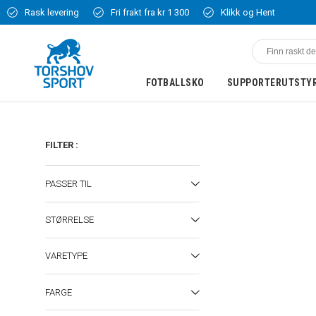
Rask levering
Fri frakt fra kr 1 300
Klikk og Hent
FOTBALLSKO
SUPPORTERUTSTY
FILTER
:
PASSER TIL
STØRRELSE
VARETYPE
FARGE