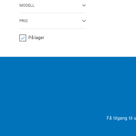
MODELL
PRIS
På lager
Få tilgang ti