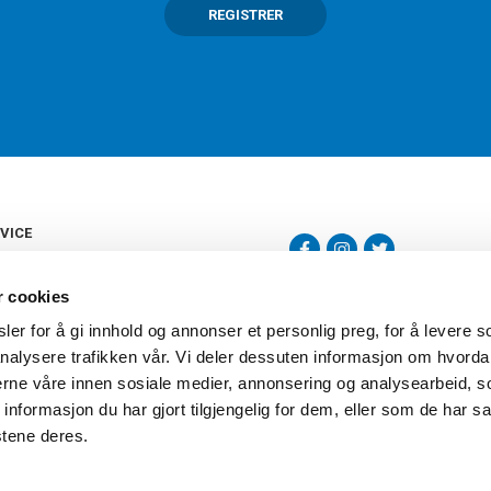
REGISTRER
VICE
s
b
r cookies
tte
gelser
er for å gi innhold og annonser et personlig preg, for å levere s
Torshov Sport har over 90 års histor
klubbhandel. Torshov Sport har fir
nalysere trafikken vår. Vi deler dessuten informasjon om hvorda
vering
Drammen, Sandvika Storsenter og Fr
inger
nerne våre innen sosiale medier, annonsering og analysearbeid, 
stilte spørsmål
formasjon du har gjort tilgjengelig for dem, eller som de har sa
oven
stene deres.