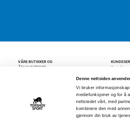
VÅRE BUTIKKER OG
KUNDESER
ÅPNINGSTIDER
Kontakt os
Kundeklub
+
OSLO
Denne nettsiden anvende
Retur og by
Salgsbetin
Vi bruker informasjonskapsl
+
Personvern
NORGE
mediefunksjoner og for å a
Frakt og le
Ledige still
nettstedet vårt, med part
FAQ - Ofte 
kombinere den med annen in
22 09 20 20
Åpenhetsl
gjennom din bruk av tjene
Vårt kundsenter holder
åpent man-fre 11-16