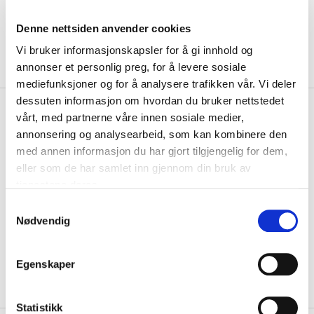
Denne nettsiden anvender cookies
Vi bruker informasjonskapsler for å gi innhold og
annonser et personlig preg, for å levere sosiale
mediefunksjoner og for å analysere trafikken vår. Vi deler
dessuten informasjon om hvordan du bruker nettstedet
kr 299
Hummel
Slippers Retro
vårt, med partnerne våre innen sosiale medier,
Marine
annonsering og analysearbeid, som kan kombinere den
med annen informasjon du har gjort tilgjengelig for dem,
Praktiske og lette slippers fra Hummel med retro design....
Les mer.
eller som de har samlet inn gjennom din bruk av
tjenestene deres.
Størrelsesguide
Størrelse
S
Nødvendig
VELG
STØRRELSE
▾
a
m
KLIKK & HENT
LEGG I HANDLEKURV
t
Velg Størrelse
Egenskaper
y
På lager
Gratis frakt på bestillinger over 1300,-.
k
k
Statistikk