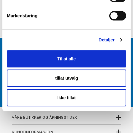
e
+
PRODUKTBESKRIVELSE
v
Markedsføring
+
a
DETALJER
l
g
Detaljer
BLI MEDLEM
Tillat alle
Få tilgang til unike fordeler i butikk og på nett som
medlem av kundeklubben Team Torshov.
tillat utvalg
REGISTRER
Ikke tillat
+
VÅRE BUTIKKER OG ÅPNINGSTIDER
+
KUNDEINFORMASJON