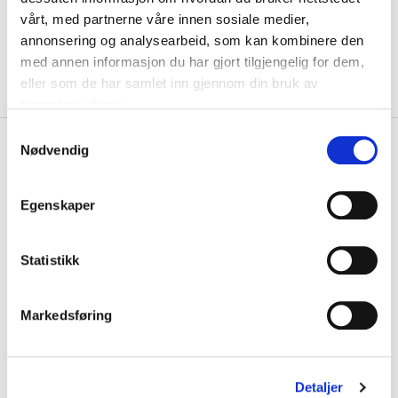
KLIKK & HENT
vårt, med partnerne våre innen sosiale medier,
LEGG I HANDLEKURV
Velg Størrelse
annonsering og analysearbeid, som kan kombinere den
med annen informasjon du har gjort tilgjengelig for dem,
Valgt alternativ ikke på lager
eller som de har samlet inn gjennom din bruk av
Gratis frakt på bestillinger over 1300,-.
tjenestene deres.
S
+
PRODUKTBESKRIVELSE
Nødvendig
a
m
+
DETALJER
t
Egenskaper
y
Kjøp hele settet
k
BARN
k
Statistikk
e
v
Markedsføring
a
l
g
Detaljer