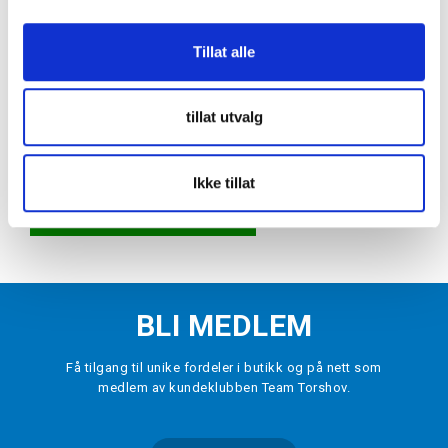
Tillat alle
NIKE
Dri-FIT Strike Treningstrøye Barn
tillat utvalg
Showtime
kr 379
VELG
STØRRELSE
▾
Ikke tillat
LEGG I HANDLEKURV
BLI MEDLEM
Få tilgang til unike fordeler i butikk og på nett som
medlem av kundeklubben Team Torshov.