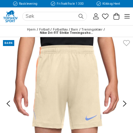
Rask levering
Fri frakt fra kr 1 300
Klikk og Hent
Hjem
Fotball
Fotballtøy
Barn
Treningsklær
Nike Dri-FIT Strike Treningsshorts Barn Showtime
BARN