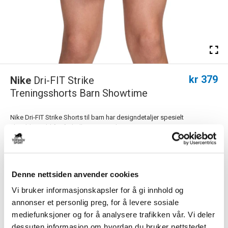
kr 379
Nike
Dri-FIT Strike
Treningsshorts Barn Showtime
Nike Dri-FIT Strike Shorts til barn har designdetaljer spesielt
skreddersydd for fotballens stigende...
Les mer.
FARGE
Denne nettsiden anvender cookies
Vi bruker informasjonskapsler for å gi innhold og
Størrelsesguide
annonser et personlig preg, for å levere sosiale
Størrelse
mediefunksjoner og for å analysere trafikken vår. Vi deler
VELG
STØRRELSE
▾
dessuten informasjon om hvordan du bruker nettstedet