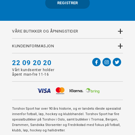
REGISTRER
+
VÅRE BUTIKKER OG ÅPNINGSTIDER
+
KUNDEINFORMASJON
22 09 20 20
Vårt kundsenter holder
åpent man-fre 11-16
Torshov Sport har over 90 års historie, og er landets råeste spesialist
innenfor fotball, løp, hockey og klubbhandel. Torshov Sport har fire
spesialbutikker på Torshov i Oslo, samt butikker i Tromsø, Bergen,
Drammen, Sandvika Storsenter og Fredrikstad med fokus på fotball,
klubb, løp, hockey og hallidretter.