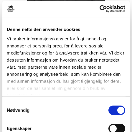
Denne nettsiden anvender cookies
Vi bruker informasjonskapsler for å gi innhold og
kr 1199
Hummel
Core 2.0 Bench Jakke
annonser et personlig preg, for å levere sosiale
mediefunksjoner og for å analysere trafikken vår. Vi deler
Barn Sort/Hvit
dessuten informasjon om hvordan du bruker nettstedet
vårt, med partnerne våre innen sosiale medier,
Hummel Core 2.0 Bench jakke til barn er perfekt når du skal varme opp
underveis i kampen eller til n...
Les mer.
annonsering og analysearbeid, som kan kombinere den
med annen informasjon du har gjort tilgjengelig for dem,
FARGE
eller som de har samlet inn gjennom din bruk av
tjenestene deres.
S
Nødvendig
a
Størrelsesguide
m
Størrelse
t
VELG
STØRRELSE
▾
Egenskaper