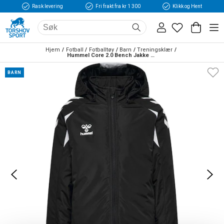
Rask levering
Fri frakt fra kr 1 300
Klikk og Hent
Hjem
Fotball
Fotballtøy
Barn
Treningsklær
Hummel Core 2.0 Bench Jakke Barn Sort/Hvit
BARN