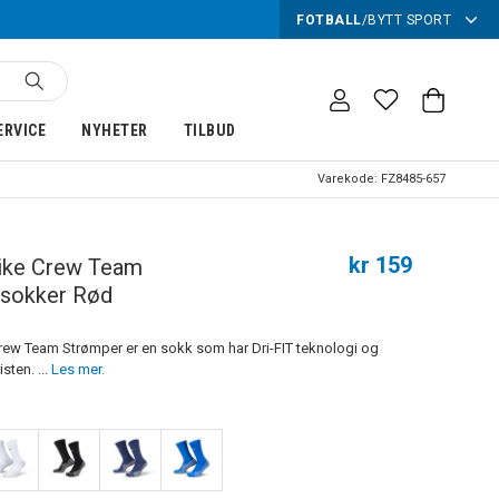
FOTBALL
/
BYTT SPORT
ERVICE
NYHETER
TILBUD
Varekode:
FZ8485-657
kr 159
rike Crew Team
ssokker Rød
Crew Team Strømper er en sokk som har Dri-FIT teknologi og
isten. ...
Les mer.