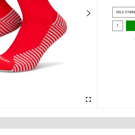
VELG
STØR