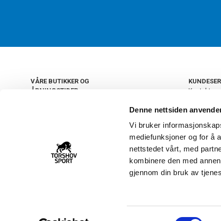
VÅRE BUTIKKER OG
KUNDESER
ÅPNINGSTIDER
Kontakt os
Kundeklub
+
OSLO
Denne nettsiden anvende
Retur og by
Salgsbetin
Vi bruker informasjonskapsl
+
Personvern
NORGE
mediefunksjoner og for å a
Frakt og le
Ledige still
nettstedet vårt, med part
FAQ - Ofte 
kombinere den med annen in
22 09 20 20
Åpenhetsl
gjennom din bruk av tjene
Vårt kundsenter holder
åpent man-fre 11-16
S