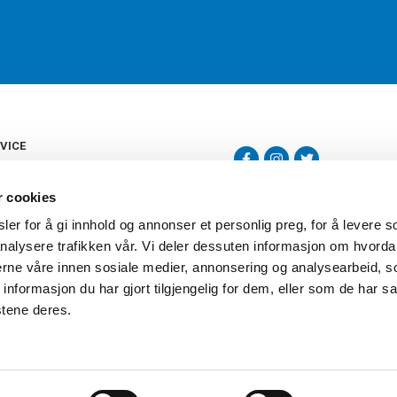
VICE
s
b
r cookies
tte
gelser
er for å gi innhold og annonser et personlig preg, for å levere s
Torshov Sport har over 90 års histor
klubbhandel. Torshov Sport har fir
nalysere trafikken vår. Vi deler dessuten informasjon om hvorda
vering
Drammen, Sandvika Storsenter og Fr
inger
nerne våre innen sosiale medier, annonsering og analysearbeid, 
stilte spørsmål
formasjon du har gjort tilgjengelig for dem, eller som de har sa
oven
stene deres.