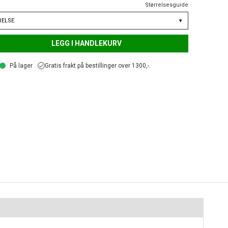
Størrelsesguide
RELSE
▾
LEGG I HANDLEKURV
På lager
Gratis frakt på bestillinger over 1300,-.