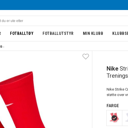
R
FOTBALLTØY
FOTBALLUTSTYR
MIN KLUBB
KLUBBS
Nike Strike Crew Team Treningssokker Rød
Nike
St
Trening
Nike Strike 
støtte over vr
FARGE