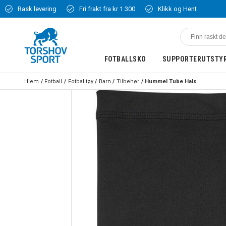
Rask levering
Fri frakt fra kr 1 300
Klikk og Hent
FOTBALLSKO
SUPPORTERUTSTY
Hjem
Fotball
Fotballtøy
Barn
Tilbehør
Hummel Tube Hals