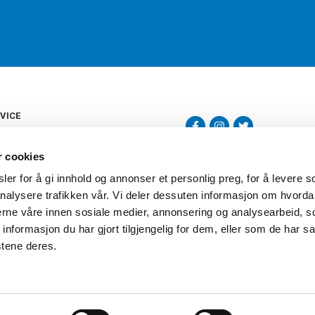
VICE
s
b
r cookies
tte
gelser
er for å gi innhold og annonser et personlig preg, for å levere s
Torshov Sport har over 90 års histor
klubbhandel. Torshov Sport har fir
nalysere trafikken vår. Vi deler dessuten informasjon om hvorda
vering
Drammen, Sandvika Storsenter og Fr
inger
nerne våre innen sosiale medier, annonsering og analysearbeid, 
stilte spørsmål
formasjon du har gjort tilgjengelig for dem, eller som de har sa
oven
stene deres.