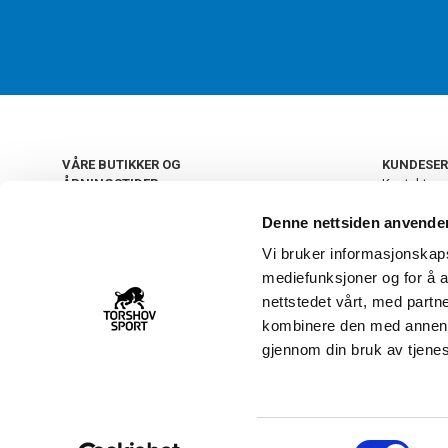
VÅRE BUTIKKER OG
KUNDESER
ÅPNINGSTIDER
Kontakt os
Kundeklub
+
OSLO
Denne nettsiden anvende
Retur og by
Salgsbetin
Vi bruker informasjonskapsl
+
Personvern
NORGE
mediefunksjoner og for å a
Frakt og le
Ledige still
nettstedet vårt, med part
FAQ - Ofte 
kombinere den med annen in
22 09 20 20
Åpenhetsl
gjennom din bruk av tjene
Vårt kundsenter holder
åpent man-fre 11-16
S