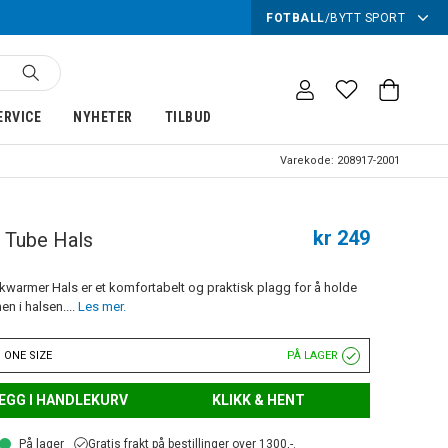
FOTBALL
/
BYTT SPORT
ERVICE
NYHETER
TILBUD
Varekode:
208917-2001
kr 249
Tube Hals
armer Hals er et komfortabelt og praktisk plagg for å holde
n i halsen....
Les mer.
 ONE SIZE
PÅ LAGER
EGG I HANDLEKURV
KLIKK & HENT
På lager
Gratis frakt på bestillinger over 1300,-.