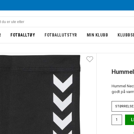
R
FOTBALLTØY
FOTBALLUTSTYR
MIN KLUBB
KLUBBS
Hummel
Hummel Neckw
godt på varme
STØRRELSE:
L