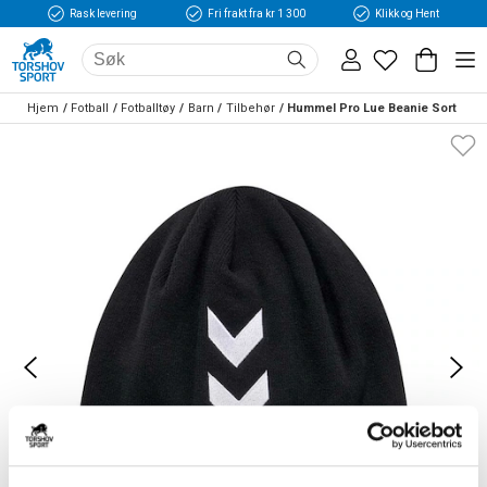
Rask levering
Fri frakt fra kr 1 300
Klikk og Hent
Hjem
Fotball
Fotballtøy
Barn
Tilbehør
Hummel Pro Lue Beanie Sort 