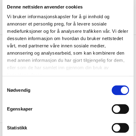
Denne nettsiden anvender cookies
Vi bruker informasjonskapsler for å gi innhold og
annonser et personlig preg, for å levere sosiale
mediefunksjoner og for å analysere trafikken vår. Vi deler
dessuten informasjon om hvordan du bruker nettstedet
kr 299
Hummel
Pro Lue Beanie Sort
vårt, med partnerne våre innen sosiale medier,
annonsering og analysearbeid, som kan kombinere den
Hummel Pro Lue er både stilig og praktisk. Laget med stretch-stoff for
med annen informasjon du har gjort tilgjengelig for dem,
å gi god komfort. Oppbrettbar...
Les mer.
eller som de har samlet inn gjennom din bruk av
tjenestene deres.
Størrelse
S
ONESIZE
PÅ LAGER
Nødvendig
a
LEGG I HANDLEKURV
KLIKK & HENT
m
t
Egenskaper
y
På lager
Gratis frakt på bestillinger over 1300,-.
k
k
Statistikk
+
PRODUKTBESKRIVELSE
e