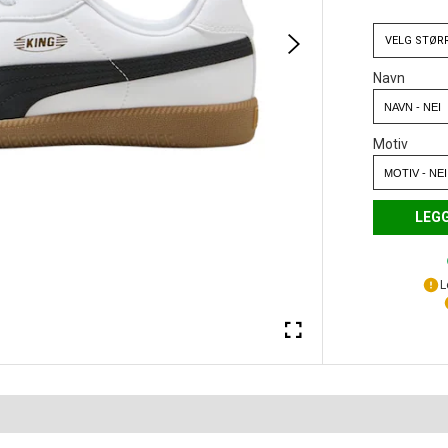
VELG
STØR
Navn
Motiv
LEGG
L