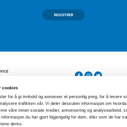
REGISTRER
VICE
s
b
r cookies
tte
gelser
er for å gi innhold og annonser et personlig preg, for å levere s
Torshov Sport har over 90 års histor
klubbhandel. Torshov Sport har fir
nalysere trafikken vår. Vi deler dessuten informasjon om hvorda
vering
Drammen, Sandvika Storsenter og Fr
inger
nerne våre innen sosiale medier, annonsering og analysearbeid, 
stilte spørsmål
formasjon du har gjort tilgjengelig for dem, eller som de har sa
oven
stene deres.