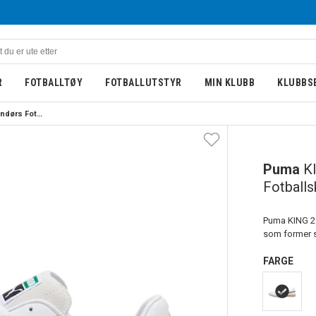
R
FOTBALLTØY
FOTBALLUTSTYR
MIN KLUBB
KLUBBS
Puma KING 21 IT Innendørs Fotballsko White Pack 
Puma
K
Fotball
Puma KING 21
som former s
FARGE