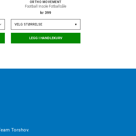
ORTHO MOVEMENT
Football Insole Fotballsåle
kr 399
VELG
STØRRELSE
▾
LEGG I HANDLEKURV
 Team Torshov.