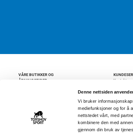
VÅRE BUTIKKER OG
KUNDESER
ÅPNINGSTIDER
Kontakt os
Kundeklub
+
OSLO
Denne nettsiden anvende
Retur og by
Salgsbetin
Vi bruker informasjonskapsl
+
Personvern
NORGE
mediefunksjoner og for å a
Frakt og le
Ledige still
nettstedet vårt, med part
FAQ - Ofte 
kombinere den med annen in
22 09 20 20
Åpenhetsl
gjennom din bruk av tjene