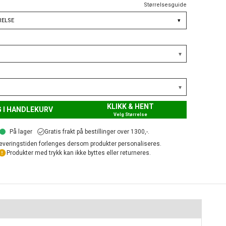
Størrelsesguide
RELSE
▾
KLIKK & HENT
 I HANDLEKURV
Velg Størrelse
På lager
Gratis frakt på bestillinger over 1300,-.
everingstiden forlenges dersom produkter personaliseres.
Produkter med trykk kan ikke byttes eller returneres.