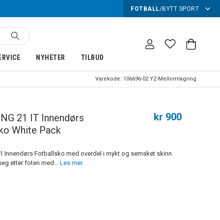
FOTBALL
/
BYTT SPORT
ERVICE
NYHETER
TILBUD
Varekode:
106696-02 YZ-Mellomlagring
kr 900
ING 21 IT Innendørs
sko White Pack
 Innendørs Fotballsko med overdel i mykt og semsket skinn
eg etter foten med...
Les mer.