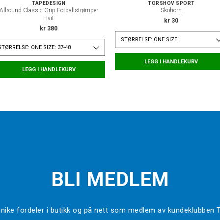
TAPEDESIGN
TORSHOV SPORT
Allround Classic Grip Fotballstrømper
Skohorn
Hvit
kr 30
kr 380
STØRRELSE: ONE SIZE
STØRRELSE: ONE SIZE: 37-48
LEGG I HANDLEKURV
LEGG I HANDLEKURV
BLI MEDLEM
l unike fordeler i butikk og på nett som medlem av kundeklubben