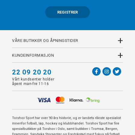
REGISTRER
+
VÅRE BUTIKKER OG ÅPNINGSTIDER
+
KUNDEINFORMASJON
22 09 20 20
Vårt kundsenter holder
åpent man-fre 11-16
Torshov Sport har over 90 års historie, og er landets råeste spesialist
innenfor fotball, løp, hockey og klubbhandel. Torshov Sport har fire
spesialbutikker på Torshov i Oslo, samt butikker i Tromsø, Bergen,
Drammen, Sandvika Storsenter og Fredrikstad med fokus på fotball,