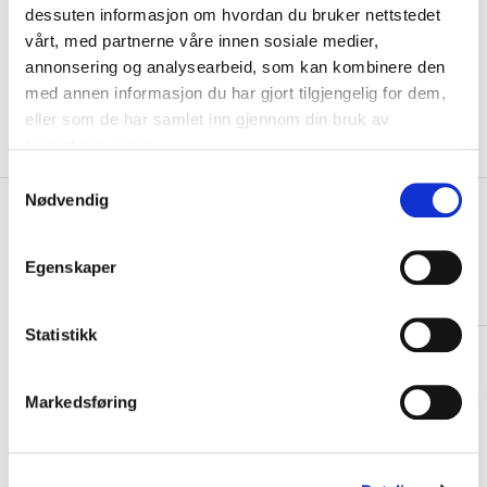
dessuten informasjon om hvordan du bruker nettstedet
vårt, med partnerne våre innen sosiale medier,
KLIKK & HENT
LEGG I HANDLEKURV
Velg Størrelse
annonsering og analysearbeid, som kan kombinere den
med annen informasjon du har gjort tilgjengelig for dem,
På lager
Gratis frakt på bestillinger over 1300,-.
eller som de har samlet inn gjennom din bruk av
Leveringstiden forlenges dersom produkter personaliseres.
tjenestene deres.
Produkter med trykk kan ikke byttes eller returneres.
S
Nødvendig
a
+
PRODUKTBESKRIVELSE
m
+
t
DETALJER
Egenskaper
y
Relaterte produkter
k
k
Statistikk
e
v
Markedsføring
a
l
g