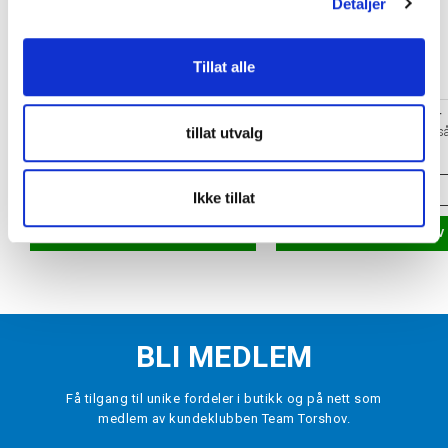
Detaljer
Tillat alle
TORSHOV SPORT
ORTHO MOVEMENT
tillat utvalg
Skohorn
Football Insole Fotballså
kr 30
kr 399
ONE SIZE
VELG
STØRRELSE
Ikke tillat
LEGG I HANDLEKURV
LEGG I HANDLEKURV
BLI MEDLEM
Få tilgang til unike fordeler i butikk og på nett som
medlem av kundeklubben Team Torshov.