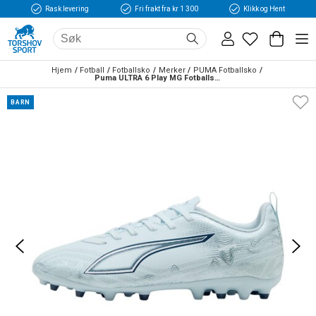
Rask levering
Fri frakt fra kr 1 300
Klikk og Hent
Hjem
Fotball
Fotballsko
Merker
PUMA Fotballsko
Puma ULTRA 6 Play MG Fotballsko Barn Dreamrush 
BARN