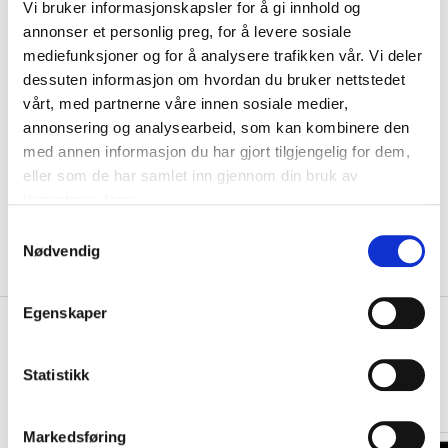
Vi bruker informasjonskapsler for å gi innhold og
Navn
annonser et personlig preg, for å levere sosiale
mediefunksjoner og for å analysere trafikken vår. Vi deler
dessuten informasjon om hvordan du bruker nettstedet
Motiv
vårt, med partnerne våre innen sosiale medier,
annonsering og analysearbeid, som kan kombinere den
med annen informasjon du har gjort tilgjengelig for dem,
KLIKK & HENT
LEGG I HANDLEKURV
Velg Størrelse
eller som de har samlet inn gjennom din bruk av
tjenestene deres.
Valgt alternativ ikke på lager
Gratis frakt på bestillinger over 1300,-.
S
Leveringstiden forlenges dersom produkter personaliseres.
Nødvendig
a
Produkter med trykk kan ikke byttes eller returneres.
m
t
Egenskaper
+
y
PRODUKTBESKRIVELSE
k
+
DETALJER
k
Statistikk
e
Relaterte produkter
v
Markedsføring
a