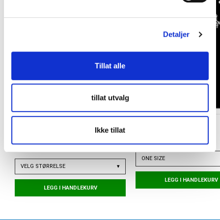
l
g
Detaljer
Tillat alle
tillat utvalg
PUMA
TORSHOV SPORT
Ikke tillat
ULTRA Flex Sleeve Leggskinn
Skohorn
Dreamrush
kr 30
kr 350
ONE SIZE
VELG
STØRRELSE
▾
LEGG I HANDLEKURV
LEGG I HANDLEKURV