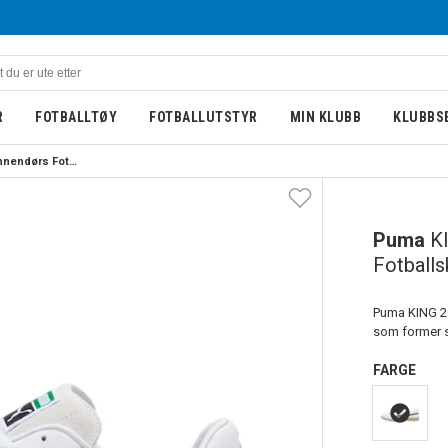
R
FOTBALLTØY
FOTBALLUTSTYR
MIN KLUBB
KLUBBS
Puma KING 21 IT Innendørs Fotballsko White Pack 
Puma
K
Fotball
Puma KING 21
som former s
FARGE