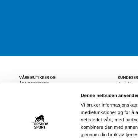
VÅRE BUTIKKER OG
KUNDESER
ÅPNINGSTIDER
Kontakt os
Kundeklub
+
OSLO
Denne nettsiden anvende
Retur og by
Salgsbetin
Vi bruker informasjonskapsl
+
Personvern
NORGE
mediefunksjoner og for å a
Frakt og le
Ledige still
nettstedet vårt, med part
FAQ - Ofte 
kombinere den med annen in
22 09 20 20
Åpenhetsl
gjennom din bruk av tjene