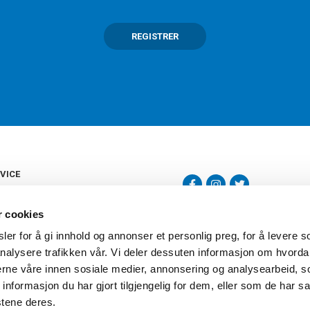
REGISTRER
VICE
s
b
r cookies
tte
gelser
er for å gi innhold og annonser et personlig preg, for å levere s
Torshov Sport har over 90 års histor
klubbhandel. Torshov Sport har fir
nalysere trafikken vår. Vi deler dessuten informasjon om hvorda
vering
Drammen, Sandvika Storsenter og Fr
inger
nerne våre innen sosiale medier, annonsering og analysearbeid, 
stilte spørsmål
formasjon du har gjort tilgjengelig for dem, eller som de har sa
oven
stene deres.