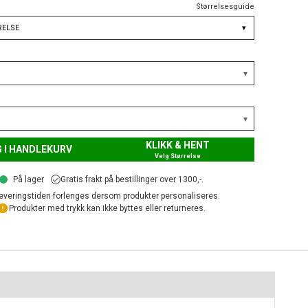
Størrelsesguide
RELSE
▾
KLIKK & HENT
 I HANDLEKURV
Velg Størrelse
På lager
Gratis frakt på bestillinger over 1300,-.
everingstiden forlenges dersom produkter personaliseres.
Produkter med trykk kan ikke byttes eller returneres.