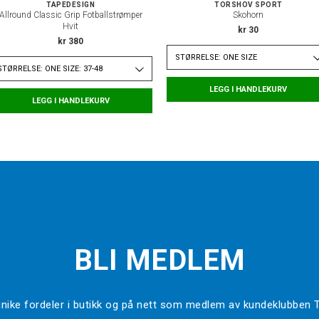
TAPEDESIGN
TORSHOV SPORT
Allround Classic Grip Fotballstrømper
Skohorn
Hvit
kr 30
kr 380
STØRRELSE: ONE SIZE
STØRRELSE: ONE SIZE: 37-48
LEGG I HANDLEKURV
LEGG I HANDLEKURV
BLI MEDLEM
l unike fordeler i butikk og på nett som medlem av kundeklubben