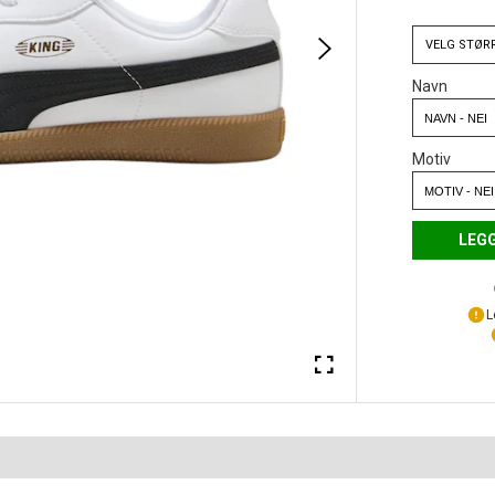
VELG
STØR
Navn
Motiv
LEGG
L