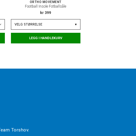
ORTHO MOVEMENT
Football Insole Fotballsåle
kr 399
VELG
STØRRELSE
▾
LEGG I HANDLEKURV
 Team Torshov.