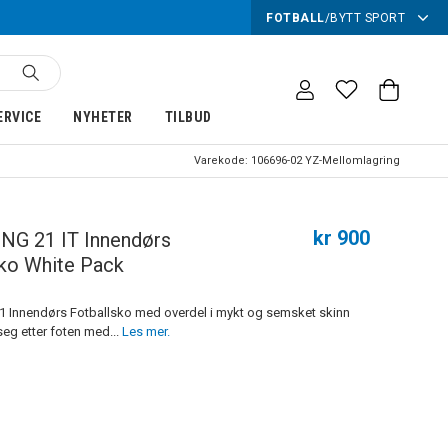
FOTBALL
/
BYTT SPORT
ERVICE
NYHETER
TILBUD
Varekode:
106696-02 YZ-Mellomlagring
kr 900
ING 21 IT Innendørs
sko White Pack
 Innendørs Fotballsko med overdel i mykt og semsket skinn
eg etter foten med...
Les mer.