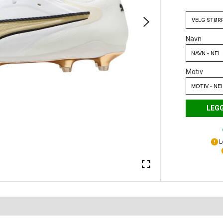
VELG
STØR
Navn
Motiv
LEGG
L