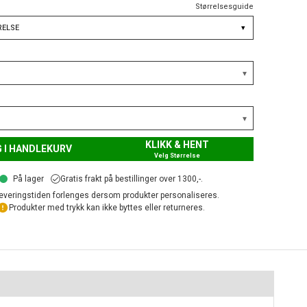
Størrelsesguide
RELSE
▾
KLIKK & HENT
 I HANDLEKURV
Velg Størrelse
På lager
Gratis frakt på bestillinger over 1300,-.
everingstiden forlenges dersom produkter personaliseres.
Produkter med trykk kan ikke byttes eller returneres.