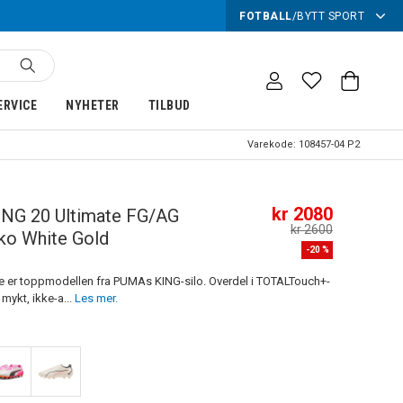
FOTBALL
/
BYTT SPORT
ERVICE
NYHETER
TILBUD
Varekode:
108457-04 P2
kr 2080
ING 20 Ultimate FG/AG
kr 2600
ko White Gold
-
20
%
e er toppmodellen fra PUMAs KING-silo. Overdel i TOTALTouch+-
 mykt, ikke-a...
Les mer.