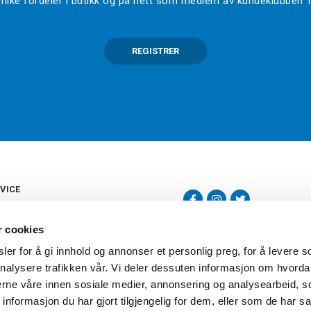
l unike fordeler i butikk og på nett som medlem av kundeklubben
REGISTRER
VICE
s
b
r cookies
tte
gelser
er for å gi innhold og annonser et personlig preg, for å levere s
Torshov Sport har over 90 års histor
klubbhandel. Torshov Sport har fir
nalysere trafikken vår. Vi deler dessuten informasjon om hvorda
vering
Drammen, Sandvika Storsenter og Fr
inger
nerne våre innen sosiale medier, annonsering og analysearbeid, 
stilte spørsmål
formasjon du har gjort tilgjengelig for dem, eller som de har sa
oven