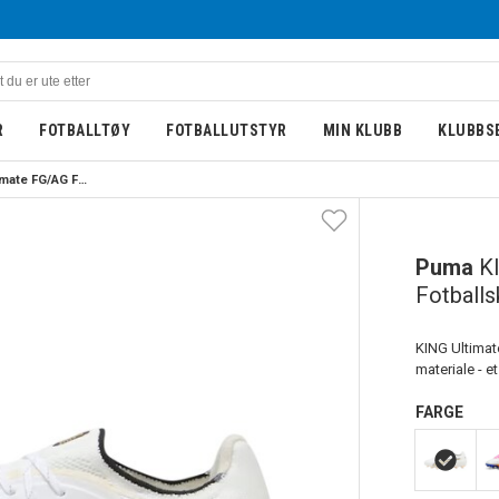
R
FOTBALLTØY
FOTBALLUTSTYR
MIN KLUBB
KLUBBS
Puma KING 20 Ultimate FG/AG Fotballsko White Gold
Puma
K
Fotballs
KING Ultimat
materiale - et
FARGE