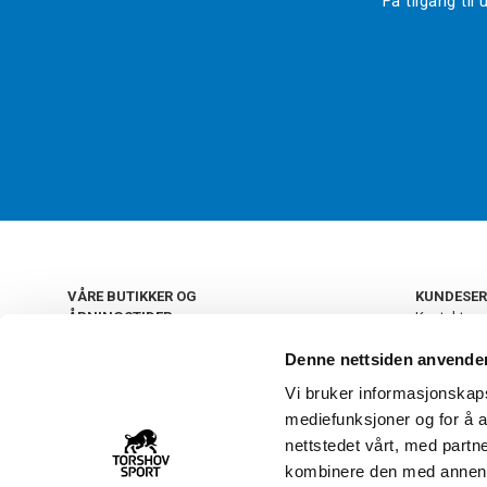
Få tilgang ti
VÅRE BUTIKKER OG
KUNDESER
ÅPNINGSTIDER
Kontakt os
Kundeklub
+
OSLO
Denne nettsiden anvende
Retur og by
Salgsbetin
Vi bruker informasjonskapsl
+
Personvern
NORGE
mediefunksjoner og for å a
Frakt og le
Ledige still
nettstedet vårt, med part
FAQ - Ofte 
kombinere den med annen in
22 09 20 20
Åpenhetsl