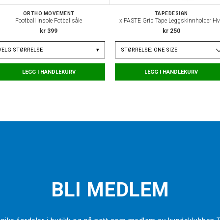
ORTHO MOVEMENT
TAPEDESIGN
Football Insole Fotballsåle
x PASTE Grip Tape Leggskinnholder Hv
kr 399
kr 250
VELG
STØRRELSE
▾
STØRRELSE: ONE SIZE
LEGG I HANDLEKURV
LEGG I HANDLEKURV
BLI MEDLEM