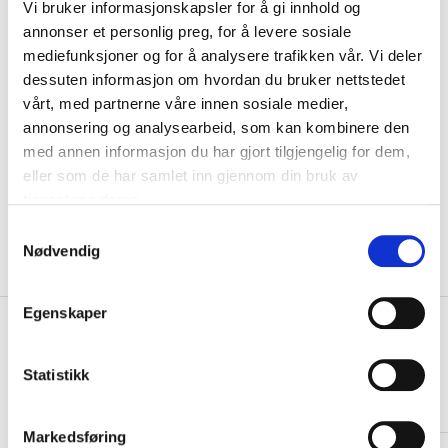
Vi bruker informasjonskapsler for å gi innhold og
Navn
annonser et personlig preg, for å levere sosiale
mediefunksjoner og for å analysere trafikken vår. Vi deler
dessuten informasjon om hvordan du bruker nettstedet
Motiv
vårt, med partnerne våre innen sosiale medier,
annonsering og analysearbeid, som kan kombinere den
med annen informasjon du har gjort tilgjengelig for dem,
KLIKK & HENT
LEGG I HANDLEKURV
Velg Størrelse
eller som de har samlet inn gjennom din bruk av
tjenestene deres.
Valgt alternativ ikke på lager
Gratis frakt på bestillinger over 1300,-.
S
Leveringstiden forlenges dersom produkter personaliseres.
Nødvendig
a
Produkter med trykk kan ikke byttes eller returneres.
m
t
Egenskaper
+
y
PRODUKTBESKRIVELSE
k
+
DETALJER
k
Statistikk
e
Relaterte produkter
v
Markedsføring
a