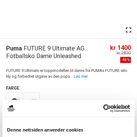
kr 1400
Puma
FUTURE 9 Ultimate AG
kr 2800
Fotballsko Dame Unleashed
-
50
%
FUTURE 9 Ultimate er toppmodellen til dame fra PUMAs FUTURE-silo.
Ny og forbedret utgave av den popu...
Les mer.
FARGE
Størrelsesguide
Størrelse
Denne nettsiden anvender cookies
VELG
STØRRELSE
▾