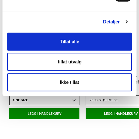
l
g
Detaljer
Tillat alle
tillat utvalg
TORSHOV SPORT
ORTHO MOVEMENT
Ikke tillat
Skohorn
Football Insole Fotballså
kr 30
kr 399
ONE SIZE
VELG
STØRRELSE
LEGG I HANDLEKURV
LEGG I HANDLEKURV