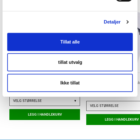
l
g
Detaljer
Tillat alle
tillat utvalg
ORTHO MOVEMENT
PUMA
Ikke tillat
Football Insole Fotballsåle
ULTRA Flex Sleeve Leggs
Dreamrush
kr 399
kr 350
VELG
STØRRELSE
▾
VELG
STØRRELSE
LEGG I HANDLEKURV
LEGG I HANDLEKURV