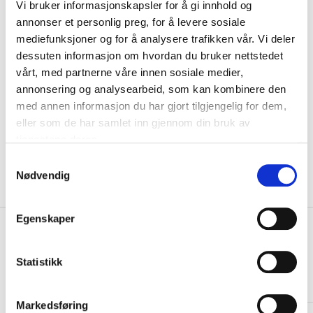
Vi bruker informasjonskapsler for å gi innhold og
Navn
annonser et personlig preg, for å levere sosiale
mediefunksjoner og for å analysere trafikken vår. Vi deler
dessuten informasjon om hvordan du bruker nettstedet
Motiv
vårt, med partnerne våre innen sosiale medier,
annonsering og analysearbeid, som kan kombinere den
med annen informasjon du har gjort tilgjengelig for dem,
KLIKK & HENT
LEGG I HANDLEKURV
Velg Størrelse
eller som de har samlet inn gjennom din bruk av
tjenestene deres.
Valgt alternativ ikke på lager
Gratis frakt på bestillinger over 1300,-.
S
Leveringstiden forlenges dersom produkter personaliseres.
Nødvendig
a
Produkter med trykk kan ikke byttes eller returneres.
m
t
Egenskaper
+
y
PRODUKTBESKRIVELSE
k
+
DETALJER
k
Statistikk
e
Relaterte produkter
v
Markedsføring
a