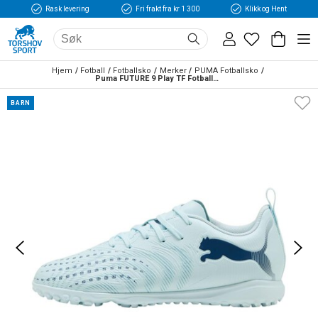
Rask levering
Fri frakt fra kr 1 300
Klikk og Hent
Hjem
Fotball
Fotballsko
Merker
PUMA Fotballsko
Puma FUTURE 9 Play TF Fotballsko Barn Dreamrush
BARN