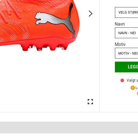
VELG
STØR
Navn
Motiv
LEGG
Valgt a
L