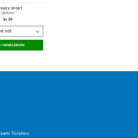
SHOV SPORT
Skohorn
kr 30
NE SIZE
 I HANDLEKURV
 Team Torshov.