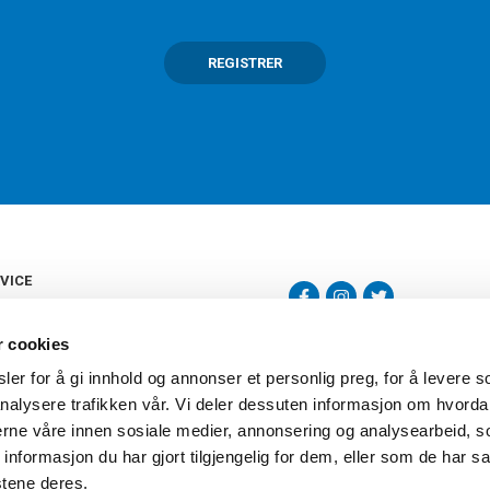
REGISTRER
VICE
s
b
r cookies
tte
gelser
er for å gi innhold og annonser et personlig preg, for å levere s
Torshov Sport har over 90 års histor
klubbhandel. Torshov Sport har fir
nalysere trafikken vår. Vi deler dessuten informasjon om hvorda
vering
Drammen, Sandvika Storsenter og Fr
inger
nerne våre innen sosiale medier, annonsering og analysearbeid, 
stilte spørsmål
formasjon du har gjort tilgjengelig for dem, eller som de har sa
oven
stene deres.