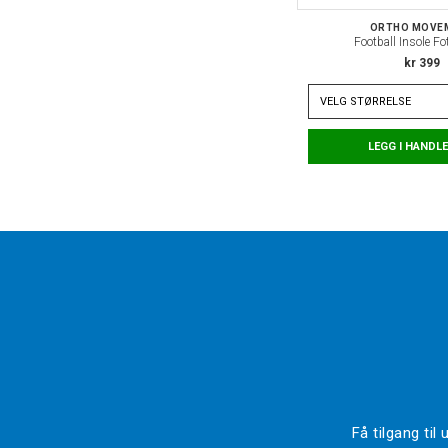
ORTHO MOVE
Football Insole Fo
kr 399
VELG
STØRRELSE
LEGG I HANDL
Få tilgang ti