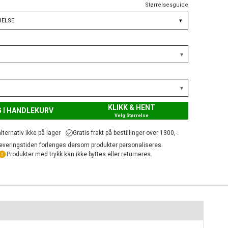
Størrelsesguide
RELSE
▾
KLIKK & HENT
 I HANDLEKURV
Velg Størrelse
lternativ ikke på lager
Gratis frakt på bestillinger over 1300,-.
everingstiden forlenges dersom produkter personaliseres.
Produkter med trykk kan ikke byttes eller returneres.