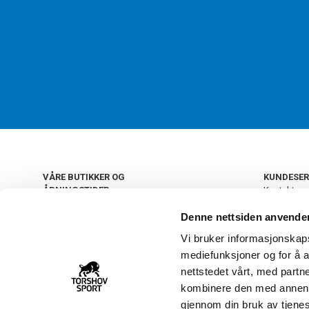
VÅRE BUTIKKER OG
KUNDESER
ÅPNINGSTIDER
Kontakt os
Kundeklub
+
OSLO
Denne nettsiden anvende
Retur og by
Salgsbetin
Vi bruker informasjonskapsl
+
Personvern
NORGE
mediefunksjoner og for å a
Frakt og le
Ledige still
nettstedet vårt, med part
FAQ - Ofte 
kombinere den med annen in
22 09 20 20
Åpenhetsl
gjennom din bruk av tjene