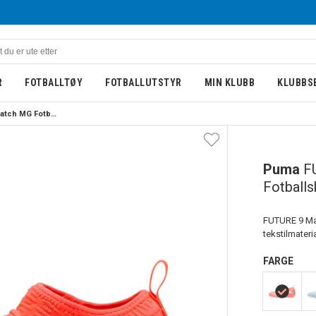
R
FOTBALLTØY
FOTBALLUTSTYR
MIN KLUBB
KLUBBS
Puma FUTURE 9 Match MG Fotballsko Barn Unleashed
BARN
Puma
F
Fotballs
FUTURE 9 Matc
tekstilmateri
FARGE