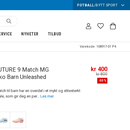
FOTBALL
/
BYTT SPORT
ERVICE
NYHETER
TILBUD
Varekode:
108917-01 P4
kr 400
UTURE 9 Match MG
kr 800
ko Barn Unleashed
-
50
%
h til barn har en overdel i et mykt og slitesterkt
ale, som gir deg en per...
Les mer.