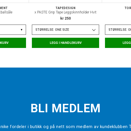
MENT
TAPEDESIGN
TOR
tballsåle
x PASTE Grip Tape Leggskinnholder Hvit
kr 250
▾
STØRRELSE: ONE SIZE
STØRRELSE: O
EKURV
LEGG I HANDLEKURV
LEGG
BLI MEDLEM
l unike fordeler i butikk og på nett som medlem av kundeklubben