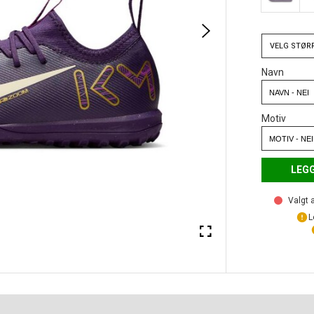
VELG
STØR
Navn
Motiv
LEGG
Valgt a
L