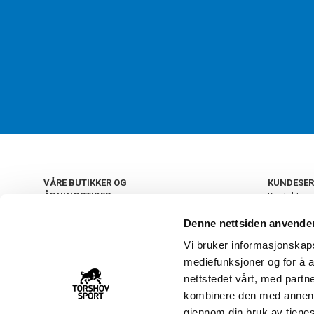
VÅRE BUTIKKER OG
KUNDESER
ÅPNINGSTIDER
Kontakt os
Kundeklub
+
OSLO
Denne nettsiden anvende
Retur og by
Salgsbetin
Vi bruker informasjonskapsl
+
Personvern
NORGE
mediefunksjoner og for å a
Frakt og le
Ledige still
nettstedet vårt, med part
FAQ - Ofte 
kombinere den med annen in
22 09 20 20
Åpenhetsl
gjennom din bruk av tjene