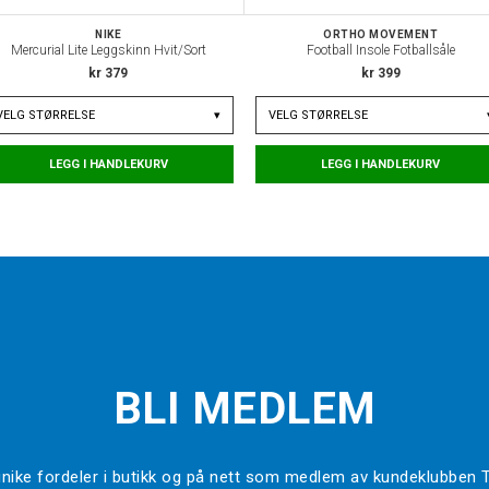
NIKE
ORTHO MOVEMENT
Mercurial Lite Leggskinn Hvit/Sort
Football Insole Fotballsåle
kr 379
kr 399
VELG
STØRRELSE
▾
VELG
STØRRELSE
LEGG I HANDLEKURV
LEGG I HANDLEKURV
BLI MEDLEM
l unike fordeler i butikk og på nett som medlem av kundeklubben