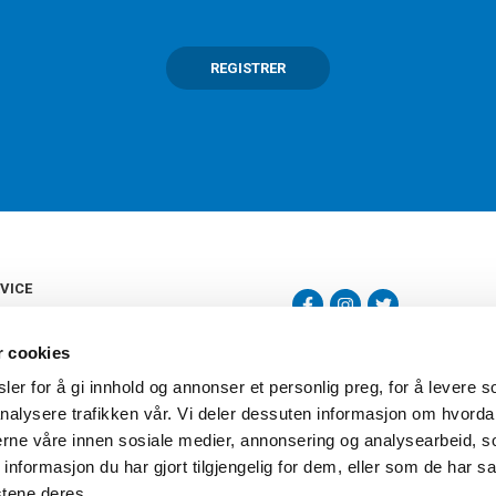
REGISTRER
VICE
s
b
r cookies
tte
gelser
er for å gi innhold og annonser et personlig preg, for å levere s
Torshov Sport har over 90 års histor
klubbhandel. Torshov Sport har fir
nalysere trafikken vår. Vi deler dessuten informasjon om hvorda
vering
Drammen, Sandvika Storsenter og Fr
inger
nerne våre innen sosiale medier, annonsering og analysearbeid, 
stilte spørsmål
formasjon du har gjort tilgjengelig for dem, eller som de har sa
oven
stene deres.