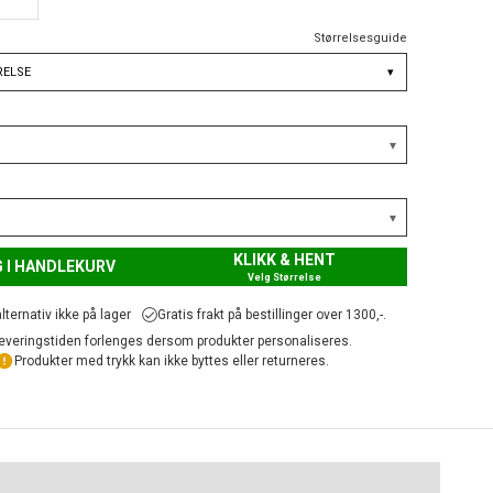
Størrelsesguide
RELSE
▾
KLIKK & HENT
 I HANDLEKURV
Velg Størrelse
lternativ ikke på lager
Gratis frakt på bestillinger over 1300,-.
everingstiden forlenges dersom produkter personaliseres.
Produkter med trykk kan ikke byttes eller returneres.