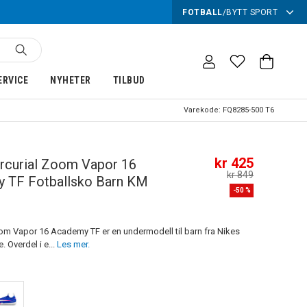
FOTBALL
/
BYTT SPORT
ERVICE
NYHETER
TILBUD
Varekode:
FQ8285-500 T6
kr 425
rcurial Zoom Vapor 16
kr 849
 TF Fotballsko Barn KM
-
50
%
om Vapor 16 Academy TF er en undermodell til barn fra Nikes
e. Overdel i e...
Les mer.