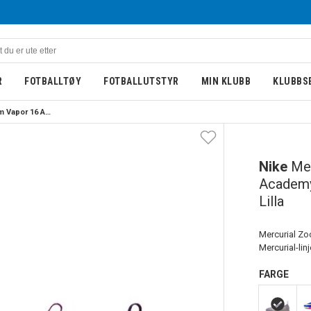
R
FOTBALLTØY
FOTBALLUTSTYR
MIN KLUBB
KLUBBS
Nike Mercurial Zoom Vapor 16 Academy TF Fotballsko Barn KM Lilla
BARN
Nike
Me
Academy
Lilla
Mercurial Zo
Mercurial-linj
FARGE