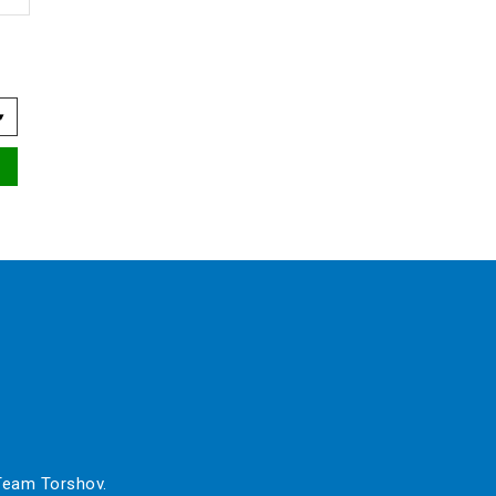
▾
 Team Torshov.