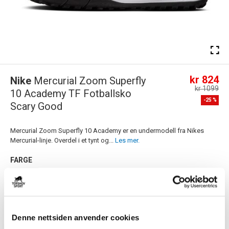
kr 824
Nike
Mercurial Zoom Superfly
kr 1099
10 Academy TF Fotballsko
-
25
%
Scary Good
Mercurial Zoom Superfly 10 Academy er en undermodell fra Nikes
Mercurial-linje. Overdel i et tynt og...
Les mer.
FARGE
Størrelsesguide
Denne nettsiden anvender cookies
Størrelse