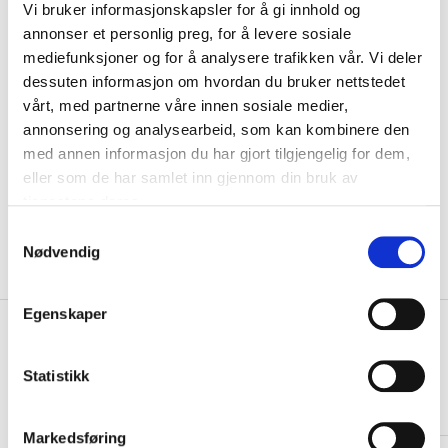
Vi bruker informasjonskapsler for å gi innhold og
VELG
STØRRELSE
▾
annonser et personlig preg, for å levere sosiale
Navn
mediefunksjoner og for å analysere trafikken vår. Vi deler
dessuten informasjon om hvordan du bruker nettstedet
vårt, med partnerne våre innen sosiale medier,
Motiv
annonsering og analysearbeid, som kan kombinere den
med annen informasjon du har gjort tilgjengelig for dem,
KLIKK & HENT
eller som de har samlet inn gjennom din bruk av
LEGG I HANDLEKURV
Velg Størrelse
tjenestene deres.
På lager
Gratis frakt på bestillinger over 1300,-.
S
Nødvendig
Leveringstiden forlenges dersom produkter personaliseres.
a
Produkter med trykk kan ikke byttes eller returneres.
m
t
Egenskaper
y
+
PRODUKTBESKRIVELSE
k
+
DETALJER
k
Statistikk
e
Relaterte produkter
v
Markedsføring
a