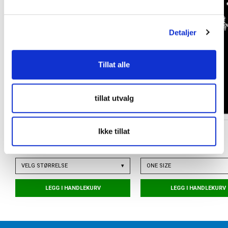
l
g
Detaljer
Tillat alle
tillat utvalg
NIKE
TORSHOV SPORT
Ikke tillat
Mercurial Lite Leggskinn Attack
Skohorn
kr 379
kr 30
VELG
STØRRELSE
▾
ONE SIZE
LEGG I HANDLEKURV
LEGG I HANDLEKURV