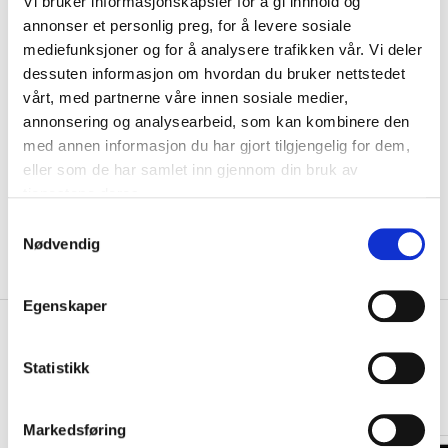
Vi bruker informasjonskapsler for å gi innhold og
VELG
STØRRELSE
▾
annonser et personlig preg, for å levere sosiale
Navn
mediefunksjoner og for å analysere trafikken vår. Vi deler
dessuten informasjon om hvordan du bruker nettstedet
vårt, med partnerne våre innen sosiale medier,
Motiv
annonsering og analysearbeid, som kan kombinere den
med annen informasjon du har gjort tilgjengelig for dem,
eller som de har samlet inn gjennom din bruk av
KLIKK & HENT
LEGG I HANDLEKURV
tjenestene deres.
Velg Størrelse
S
På lager
Gratis frakt på bestillinger over 1300,-.
Nødvendig
a
Leveringstiden forlenges dersom produkter personaliseres.
Produkter med trykk kan ikke byttes eller returneres.
m
t
Egenskaper
y
+
PRODUKTBESKRIVELSE
k
k
Statistikk
+
DETALJER
e
Relaterte produkter
v
Markedsføring
a