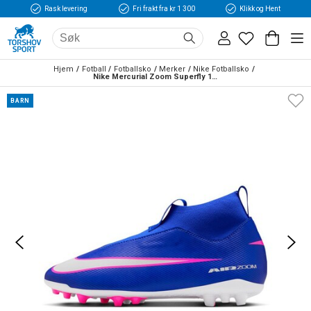
Rask levering
Fri frakt fra kr 1 300
Klikk og Hent
Hjem
Fotball
Fotballsko
Merker
Nike Fotballsko
Nike Mercurial Zoom Superfly 10 Academy Laceless AG Fotballsko Barn Attack
BARN