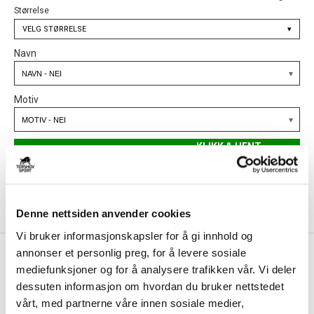
Størrelse
VELG
STØRRELSE
▾
Navn
Motiv
KLIKK & HENT
LEGG I HANDLEKURV
Velg Størrelse
På lager
Gratis frakt på bestillinger over 1300,-.
Leveringstiden forlenges dersom produkter personaliseres.
Produkter med trykk kan ikke byttes eller returneres.
Denne nettsiden anvender cookies
Vi bruker informasjonskapsler for å gi innhold og
annonser et personlig preg, for å levere sosiale
+
PRODUKTBESKRIVELSE
mediefunksjoner og for å analysere trafikken vår. Vi deler
Varekode:
IM5806-900 V3
+
DETALJER
dessuten informasjon om hvordan du bruker nettstedet
Mercurial Vapor 16 Elite AG-Pro er toppmodellen fra Nikes
vårt, med partnerne våre innen sosiale medier,
Inkludert i Nikes 'Breakout Pack'-kolleksjon - disse skoene vil 
speedsilo Mercurial. Den 17. generasjonen slipper løs et nytt