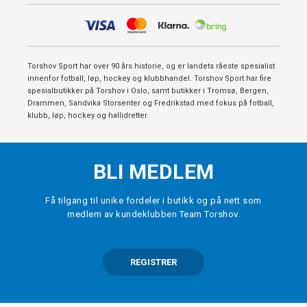
Torshov Sport Bergen Fotball & Løp
Frakt og levering
Torshov Sport Bergen Klubb
Ledige stillinger
Torshov Sport Drammen
FAQ - Ofte stilte spørsmål
Torshov Sport Fredrikstad
Åpenhetsloven
Torshov Sport Sandvika
Torshov Sport har over 90 års historie, og er landets råeste spesialist
Torshov Sport Stavanger
innenfor fotball, løp, hockey og klubbhandel. Torshov Sport har fire
Torshov Sport Tromsø
spesialbutikker på Torshov i Oslo, samt butikker i Tromsø, Bergen,
Drammen, Sandvika Storsenter og Fredrikstad med fokus på fotball,
klubb, løp, hockey og hallidretter.
BLI MEDLEM
Få tilgang til unike fordeler i butikk og på nett som
medlem av kundeklubben Team Torshov.
REGISTRER