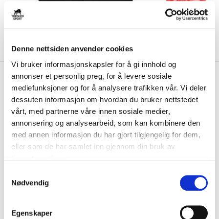
Denne nettsiden anvender cookies
Vi bruker informasjonskapsler for å gi innhold og
kr 499
Nike
Mercurial Lite Superlock
annonser et personlig preg, for å levere sosiale
mediefunksjoner og for å analysere trafikken vår. Vi deler
Leggskinn Scary Good
dessuten informasjon om hvordan du bruker nettstedet
vårt, med partnerne våre innen sosiale medier,
Med Nike Mercurial Lite Superlock Leggskinn slipper du å bli distrahert
under kamp ved at skinnene s...
Les mer.
annonsering og analysearbeid, som kan kombinere den
med annen informasjon du har gjort tilgjengelig for dem,
FARGE
eller som de har samlet inn gjennom din bruk av
tjenestene deres.
S
Nødvendig
a
Størrelsesguide
m
Størrelse
t
VELG
STØRRELSE
▾
Egenskaper