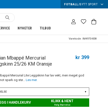
FOTBALL
/
BYTT SPORT
ERVICE
NYHETER
TILBUD
Varekode:
IM4970-838
kr 399
ian Mbappé Mercurial
gskinn 25/26 KM Oransje
Mbappé Mercurial Lite Leggskinn har lav vekt, men meget god
mot spark og stø...
Les mer.
RELSE
▾
KLIKK & HENT
EGG I HANDLEKURV
Velg Størrelse