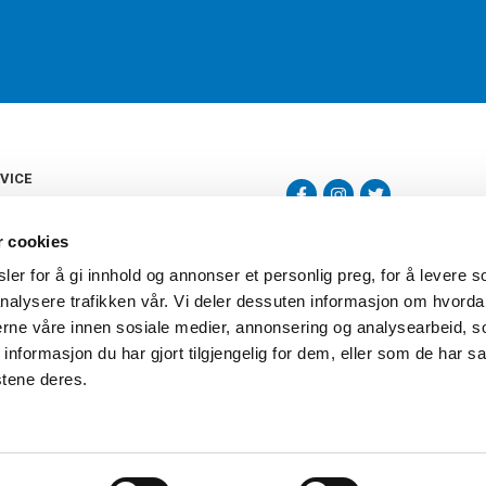
VICE
s
b
r cookies
tte
gelser
er for å gi innhold og annonser et personlig preg, for å levere s
Torshov Sport har over 90 års histor
klubbhandel. Torshov Sport har fir
nalysere trafikken vår. Vi deler dessuten informasjon om hvorda
vering
Drammen, Sandvika Storsenter og Fr
inger
nerne våre innen sosiale medier, annonsering og analysearbeid, 
stilte spørsmål
formasjon du har gjort tilgjengelig for dem, eller som de har sa
oven
stene deres.