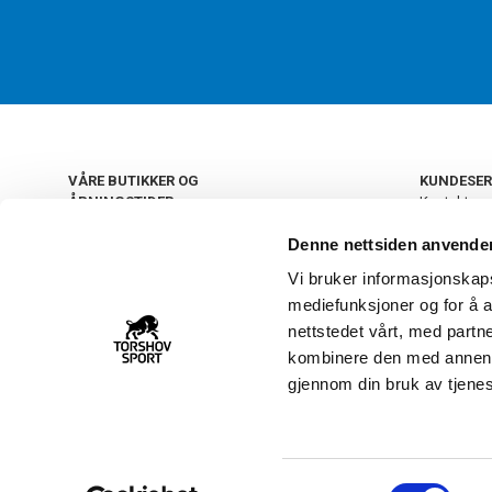
VÅRE BUTIKKER OG
KUNDESER
ÅPNINGSTIDER
Kontakt os
Kundeklub
+
OSLO
Denne nettsiden anvende
Retur og by
Salgsbetin
Vi bruker informasjonskapsl
+
Personvern
NORGE
mediefunksjoner og for å a
Frakt og le
Ledige still
nettstedet vårt, med part
FAQ - Ofte 
kombinere den med annen in
22 09 20 20
Åpenhetsl
gjennom din bruk av tjene
Vårt kundsenter holder
åpent man-fre 11-16
S