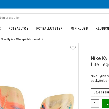
R
FOTBALLTØY
FOTBALLUTSTYR
MIN KLUBB
KLUBBS
Nike Kylian Mbappé Mercurial Lite Leggskinn 25/26 KM Oransje
Nike
Kyl
Lite Leg
Nike Kylian 
beskyttelse 
VELG
STØR
L