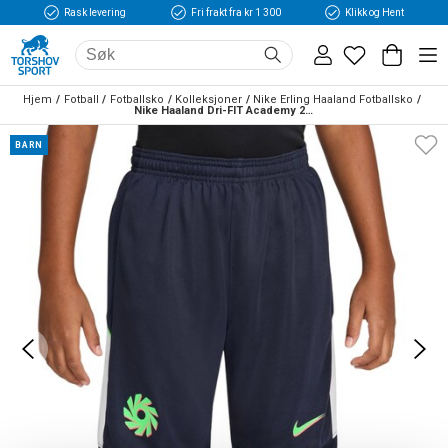
Rask levering
Fri frakt fra kr 1 300
Klikk og Hent
Hjem
Fotball
Fotballsko
Kolleksjoner
Nike Erling Haaland Fotballsko
Nike Haaland Dri-FIT Academy 25 Shorts Barn Marine/Grønn
BARN