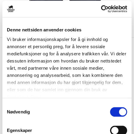
Denne nettsiden anvender cookies
Vi bruker informasjonskapsler for å gi innhold og
kr 399
Nike
Haaland Dri-FIT Academy
annonser et personlig preg, for å levere sosiale
mediefunksjoner og for å analysere trafikken vår. Vi deler
25 Shorts Barn Marine/Grønn
dessuten informasjon om hvordan du bruker nettstedet
vårt, med partnerne våre innen sosiale medier,
Nike Haaland Academy 25 Shorts til barn er laget med Dri-FIT-teknologi
som flytter svetten bort fra ...
Les mer.
annonsering og analysearbeid, som kan kombinere den
med annen informasjon du har gjort tilgjengelig for dem,
FARGE
eller som de har samlet inn gjennom din bruk av
tjenestene deres.
S
Nødvendig
a
Størrelsesguide
m
Størrelse
t
VELG
STØRRELSE
▾
Egenskaper