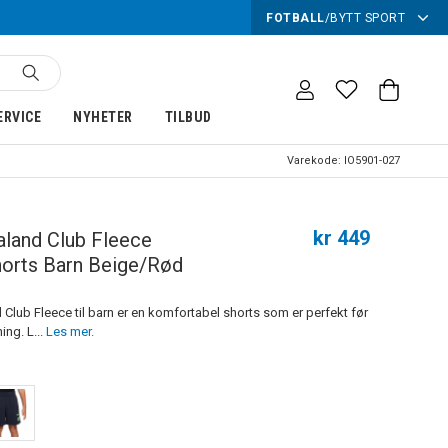
FOTBALL
/
BYTT SPORT
ERVICE
NYHETER
TILBUD
Varekode:
IO5901-027
kr 449
land Club Fleece
horts Barn Beige/Rød
Club Fleece til barn er en komfortabel shorts som er perfekt før
ning. L...
Les mer.