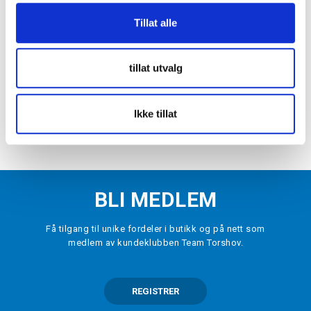
Tillat alle
NIKE
Dri-FIT Strike Treningsbukse Attack
tillat utvalg
kr 699
VELG
STØRRELSE
▾
Ikke tillat
LEGG I HANDLEKURV
BLI MEDLEM
Få tilgang til unike fordeler i butikk og på nett som
medlem av kundeklubben Team Torshov.
REGISTRER