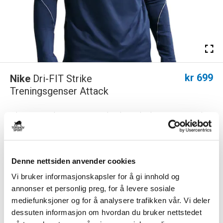
kr 699
Nike
Dri-FIT Strike
Treningsgenser Attack
Nike Dri-FIT Strike treningsgenser har designdetaljer som er spesielt
skreddersydd for fotballens st...
Les mer.
FARGE
Denne nettsiden anvender cookies
Vi bruker informasjonskapsler for å gi innhold og
annonser et personlig preg, for å levere sosiale
Størrelsesguide
mediefunksjoner og for å analysere trafikken vår. Vi deler
Størrelse
dessuten informasjon om hvordan du bruker nettstedet
VELG
STØRRELSE
▾