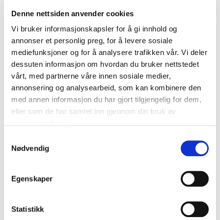
Denne nettsiden anvender cookies
NEW BALANCE
NEW BALANCE
Sleek Pocket Tights Dame Sort
Harmony High Rise 6" Løpetights
Vi bruker informasjonskapsler for å gi innhold og
Dame Sort
kr 660
kr 1100
annonser et personlig preg, for å levere sosiale
kr 550
mediefunksjoner og for å analysere trafikken vår. Vi deler
dessuten informasjon om hvordan du bruker nettstedet
vårt, med partnerne våre innen sosiale medier,
annonsering og analysearbeid, som kan kombinere den
med annen informasjon du har gjort tilgjengelig for dem,
eller som de har samlet inn gjennom din bruk av
tjenestene deres.
S
Nødvendig
a
m
NEW BALANCE
t
Pocket High Rise Løpetights
Egenskaper
y
Dame Sort
kr 1100
k
k
Statistikk