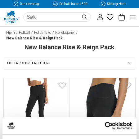
Rask levering
Fri frakt fra kr 1 300
Klikk og Hent
Hjem
Fotball
Fotballsko
Kolleksjoner
New Balance Rise & Reign Pack
New Balance Rise & Reign Pack
FILTER / SORTER ETTER
-
40
%