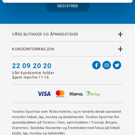
REGISTRER
+
VÅRE BUTIKKER OG ÅPNINGSTIDER
+
KUNDEINFORMASJON
22 09 20 20
Vårt kundsenter holder
åpent man-fre 11-16
Torshov Sport har over 90 års historie, og er landets råeste spesialist
innenfor fotball, løp, hockey og klubbhandel. Torshov Sport har fire
spesialbutikker på Torshov i Oslo, samt butikker i Tromsø, Bergen,
Drammen, Sandvika Storsenter og Fredrikstad med fokus på fotball,
klubb, løp, hockey og hallidretter.