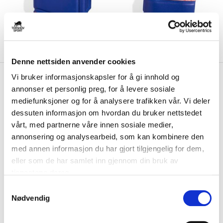
Denne nettsiden anvender cookies
kr 499
Adidas
Predator Match
Vi bruker informasjonskapsler for å gi innhold og
annonser et personlig preg, for å levere sosiale
Fingersave Keeperhansker
mediefunksjoner og for å analysere trafikken vår. Vi deler
Barn Coral Blaze
dessuten informasjon om hvordan du bruker nettstedet
vårt, med partnerne våre innen sosiale medier,
Adidas Predator Match Fingersave Keeperhansker til barn som har
annonsering og analysearbeid, som kan kombinere den
Soft Grip Pro-skum i håndflaten for ...
Les mer.
med annen informasjon du har gjort tilgjengelig for dem,
FARGE
eller som de har samlet inn gjennom din bruk av
tjenestene deres.
S
Nødvendig
a
Størrelsesguide
m
Størrelse