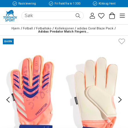
Rask levering
Fri frakt fra kr 1 300
Klikk og Hent
Hjem
Fotball
Fotballsko
Kolleksjoner
adidas Coral Blaze Pack
Adidas Predator Match Fingersave Keeperhansker Barn Coral Blaze
BARN