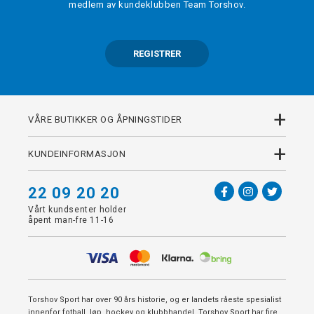
medlem av kundeklubben Team Torshov.
REGISTRER
+
VÅRE BUTIKKER OG ÅPNINGSTIDER
+
KUNDEINFORMASJON
22 09 20 20
Vårt kundsenter holder
åpent man-fre 11-16
Torshov Sport har over 90 års historie, og er landets råeste spesialist
innenfor fotball, løp, hockey og klubbhandel. Torshov Sport har fire