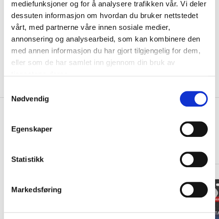
mediefunksjoner og for å analysere trafikken vår. Vi deler
Motiv
dessuten informasjon om hvordan du bruker nettstedet
vårt, med partnerne våre innen sosiale medier,
KLIKK & HENT
annonsering og analysearbeid, som kan kombinere den
LEGG I HANDLEKURV
Velg Størrelse
med annen informasjon du har gjort tilgjengelig for dem,
eller som de har samlet inn gjennom din bruk av
På lager
Gratis frakt på bestillinger over 1300,-.
tjenestene deres.
Leveringstiden forlenges dersom produkter personaliseres.
Produkter med trykk kan ikke byttes eller returneres.
S
Nødvendig
a
+
m
PRODUKTBESKRIVELSE
t
Egenskaper
+
DETALJER
y
k
Relaterte produkter
k
Statistikk
e
v
Markedsføring
a
l
g