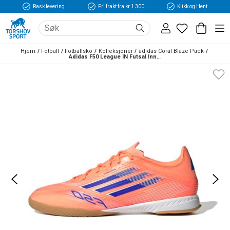
Rask levering
Fri frakt fra kr 1 300
Klikk og Hent
Hjem
Fotball
Fotballsko
Kolleksjoner
adidas Coral Blaze Pack
Adidas F50 League IN Futsal Innendørs Fotballsko Coral Blaze