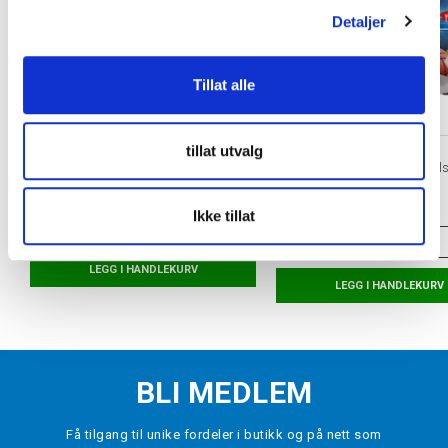
Detaljer
Tillat alle
tillat utvalg
TAPEDESIGN
TAPEDESIGN
x PASTE Grip Tape Leggskinnholder Hvit
Allround Classic Grip Fotball
Hvit
kr 250
kr 380
Ikke tillat
ONE SIZE
ONE SIZE: 37-48
LEGG I HANDLEKURV
LEGG I HANDLEKURV
BLI MEDLEM
Få tilgang til unike fordeler i butikk og på nett som