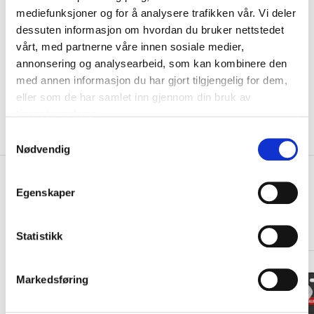
Motiv
mediefunksjoner og for å analysere trafikken vår. Vi deler
dessuten informasjon om hvordan du bruker nettstedet
vårt, med partnerne våre innen sosiale medier,
KLIKK & HENT
LEGG I HANDLEKURV
annonsering og analysearbeid, som kan kombinere den
Velg Størrelse
med annen informasjon du har gjort tilgjengelig for dem,
Valgt alternativ ikke på lager
eller som de har samlet inn gjennom din bruk av
Gratis frakt på bestillinger over 1300,-.
tjenestene deres.
Leveringstiden forlenges dersom produkter personaliseres.
Produkter med trykk kan ikke byttes eller returneres.
S
Nødvendig
a
m
+
PRODUKTBESKRIVELSE
t
Egenskaper
y
+
DETALJER
k
k
Statistikk
Relaterte produkter
e
v
Markedsføring
a
l