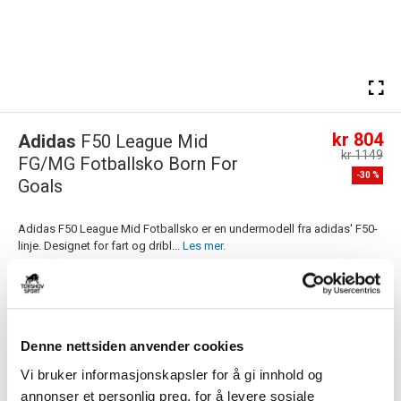
kr 804
Adidas
F50 League Mid
kr 1149
FG/MG Fotballsko Born For
-
30
%
Goals
Adidas F50 League Mid Fotballsko er en undermodell fra adidas' F50-
linje. Designet for fart og dribl...
Les mer.
Størrelsesguide
Størrelse
VELG
STØRRELSE
▾
Denne nettsiden anvender cookies
Navn
Vi bruker informasjonskapsler for å gi innhold og
annonser et personlig preg, for å levere sosiale