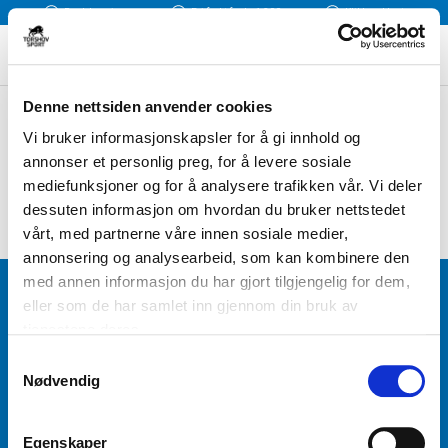
Rask levering
Fri frakt fra kr 1 300
Klikk og Hent
Denne nettsiden anvender cookies
Vi bruker informasjonskapsler for å gi innhold og
annonser et personlig preg, for å levere sosiale
mediefunksjoner og for å analysere trafikken vår. Vi deler
dessuten informasjon om hvordan du bruker nettstedet
vårt, med partnerne våre innen sosiale medier,
annonsering og analysearbeid, som kan kombinere den
med annen informasjon du har gjort tilgjengelig for dem,
BLI MEDLEM
eller som de har samlet inn gjennom din bruk av
tjenestene deres.
Få tilgang til unike fordeler i butikk og på nett som
S
medlem av kundeklubben Team Torshov.
Nødvendig
a
m
t
REGISTRER
Egenskaper