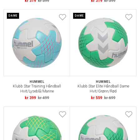
kr 319
kr 399
kr 319
kr 399
DAME
DAME
HUMMEL
HUMMEL
Klubb Star Training Håndball
Klubb Star Elite Håndball Dame
Hvit/Lyseblå/Marine
Hvit/Grønn/Rød
kr 399
kr 499
kr 559
kr 699