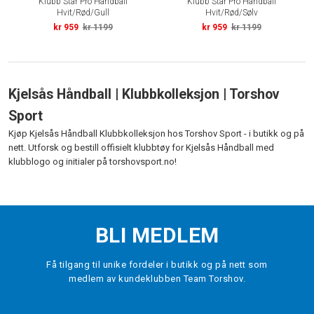
Klubb Star Pro Håndball
Klubb Star Pro Håndball
Hvit/Rød/Gull
Hvit/Rød/Sølv
kr 959
kr 1199
kr 959
kr 1199
Kjelsås Håndball | Klubbkolleksjon | Torshov
Sport
Kjøp Kjelsås Håndball Klubbkolleksjon hos Torshov Sport - i butikk og på
nett. Utforsk og bestill offisielt klubbtøy for Kjelsås Håndball med
klubblogo og initialer på torshovsport.no!
BLI MEDLEM
Få tilgang til unike fordeler i butikk og på nett som
medlem av kundeklubben Team Torshov.