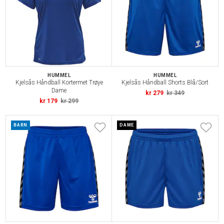
HUMMEL
HUMMEL
Kjelsås Håndball Kortermet Trøye
Kjelsås Håndball Shorts Blå/Sort
Dame
kr 279
kr 349
kr 179
kr 299
BARN
DAME