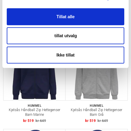
ASSIST SPORT
HUMMEL
Tillat alle
Torshov Klubb Sport 3-Pack
Kjelsås Håndball Zip Hettegenser
Sokker Hvit
Marine
kr 139
kr 179
kr 559
kr 699
tillat utvalg
BARN
BARN
Ikke tillat
HUMMEL
HUMMEL
Kjelsås Håndball Zip Hettegenser
Kjelsås Håndball Zip Hettegenser
Barn Marine
Barn Grå
kr 519
kr 649
kr 519
kr 649