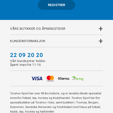
REGISTRER
+
VÅRE BUTIKKER OG ÅPNINGSTIDER
+
KUNDEINFORMASJON
22 09 20 20
Vårt kundsenter holder
åpent man-fre 11-16
Torshov Sport har over 90 års historie, og er landets råeste spesialist
innenfor fotball, løp, hockey og klubbhandel. Torshov Sport har fire
spesialbutikker på Torshov i Oslo, samt butikker i Tromsø, Bergen,
Drammen, Sandvika Storsenter og Fredrikstad med fokus på fotball,
klubb, løp, hockey og hallidretter.