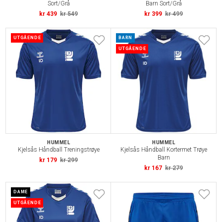
Sort/Grå
Barn Sort/Grå
kr 439
kr 549
kr 399
kr 499
UTGÅENDE
BARN
UTGÅENDE
HUMMEL
HUMMEL
Kjelsås Håndball Treningstrøye
Kjelsås Håndball Kortermet Trøye
Barn
kr 179
kr 299
kr 167
kr 279
DAME
UTGÅENDE