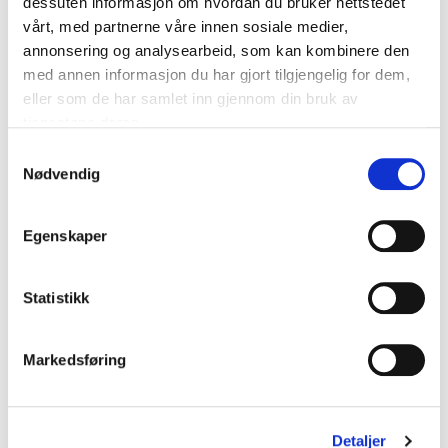
dessuten informasjon om hvordan du bruker nettstedet
vårt, med partnerne våre innen sosiale medier,
annonsering og analysearbeid, som kan kombinere den
med annen informasjon du har gjort tilgjengelig for dem,
eller som de har samlet inn gjennom din bruk av
tjenestene deres.
S
Nødvendig
a
HUMMEL
HUMMEL
m
Klubb Pro Treningssokker Lave
Kjelsås Håndball Sokker 3-Pack
Hvit/Sort
kr 199
kr 249
t
Egenskaper
kr 119
kr 149
y
k
k
Statistikk
e
v
Markedsføring
a
l
g
Detaljer