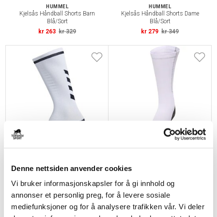
HUMMEL
HUMMEL
Kjelsås Håndball Shorts Barn
Kjelsås Håndball Shorts Dame
Blå/Sort
Blå/Sort
kr 263
kr 329
kr 279
kr 349
HUMMEL
HUMMEL
Kjelsås Håndball Sokker High
Klubb Pro Treningssokker Høye
Denne nettsiden anvender cookies
Hvit/Sort
kr 159
kr 199
kr 159
kr 199
Vi bruker informasjonskapsler for å gi innhold og
annonser et personlig preg, for å levere sosiale
mediefunksjoner og for å analysere trafikken vår. Vi deler