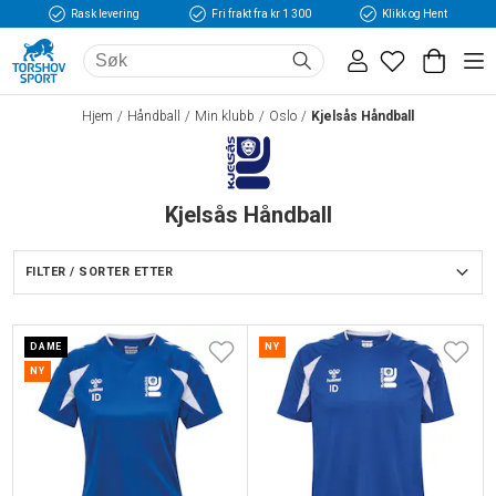
Rask levering
Fri frakt fra kr 1 300
Klikk og Hent
Hjem
Håndball
Min klubb
Oslo
Kjelsås Håndball
Kjelsås Håndball
FILTER / SORTER ETTER
DAME
NY
NY