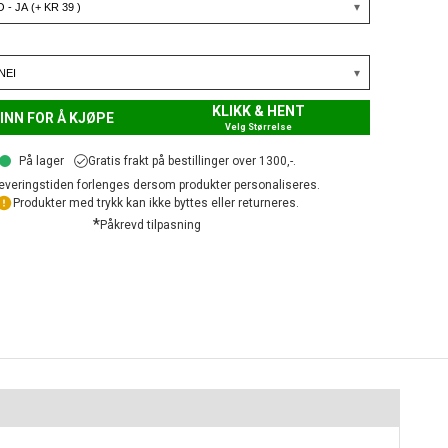
KLIKK & HENT
INN FOR Å KJØPE
Velg Størrelse
På lager
Gratis frakt på bestillinger over 1300,-.
everingstiden forlenges dersom produkter personaliseres.
Produkter med trykk kan ikke byttes eller returneres.
*
Påkrevd tilpasning