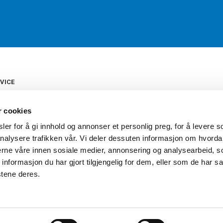
VICE
s
b
r cookies
tte
gelser
er for å gi innhold og annonser et personlig preg, for å levere s
Torshov Sport har over 90 års histor
klubbhandel. Torshov Sport har fir
nalysere trafikken vår. Vi deler dessuten informasjon om hvorda
vering
Drammen, Sandvika Storsenter og Fr
inger
nerne våre innen sosiale medier, annonsering og analysearbeid, 
stilte spørsmål
formasjon du har gjort tilgjengelig for dem, eller som de har sa
oven
stene deres.