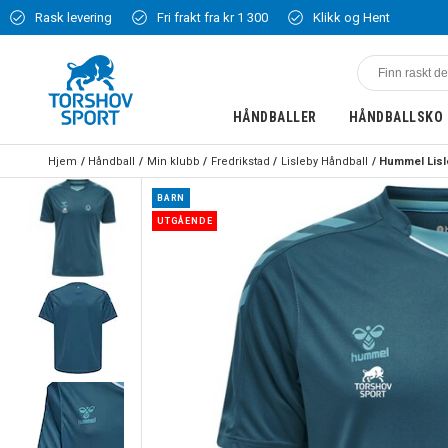
Rask levering
Fri frakt fra kr 1 300
Klikk og Hent
HÅNDBALLER
HÅNDBALLSKO
Hjem
Håndball
Min klubb
Fredrikstad
Lisleby Håndball
BARN
UTGÅENDE