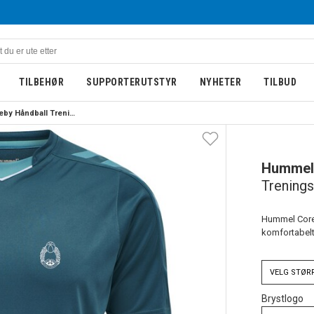
TILBEHØR
SUPPORTERUTSTYR
NYHETER
TILBUD
Hummel Lisleby Håndball Treningstøye Barn Havblå
BARN
UTGÅENDE
Hummel
Trenings
Hummel Core 
komfortabelt 
VELG
STØR
Brystlogo