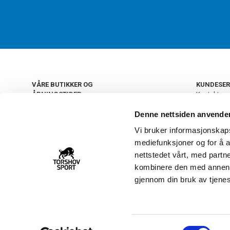
VÅRE BUTIKKER OG
KUNDESER
ÅPNINGSTIDER
Kontakt os
Kundeklub
+
OSLO
Denne nettsiden anvende
Retur og by
Salgsbetin
Vi bruker informasjonskapsl
+
Personvern
NORGE
mediefunksjoner og for å a
Frakt og le
Ledige still
nettstedet vårt, med part
FAQ - Ofte 
kombinere den med annen in
22 09 20 20
Åpenhetsl
gjennom din bruk av tjene
Vårt kundsenter holder
åpent man-fre 11-16
S