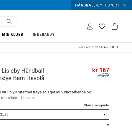
HÅNDBALL
/
BYTT SPORT
MIN KLUBB
INNEBANDY
Varekode:
211456-7058LH
kr 167
Lisleby Håndball
kr 279
tøye Barn Havblå
XK Poly Kortermet trøye er laget av hurtigtørkende og
materiale....
Les mer.
Størrelsesguide
RELSE
▾
*