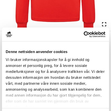
kr 439
Hummel
Konnerud Håndball
kr 549
Treningsgenser Barn Rød/Sort
Denne nettsiden anvender cookies
Hummel Konnerud Håndball Treningsgenser for barn er laget for å
Vi bruker informasjonskapsler for å gi innhold og
holde deg tørr og komfortabel. Mesh-...
Les mer.
annonser et personlig preg, for å levere sosiale
Størrelsesguide
mediefunksjoner og for å analysere trafikken vår. Vi deler
Størrelse
dessuten informasjon om hvordan du bruker nettstedet
VELG
STØRRELSE
▾
vårt, med partnerne våre innen sosiale medier,
annonsering og analysearbeid, som kan kombinere den
Brystlogo
*
med annen informasjon du har gjort tilgjengelig for dem,
eller som de har samlet inn gjennom din bruk av
tjenestene deres.
Ryggtrykk
*