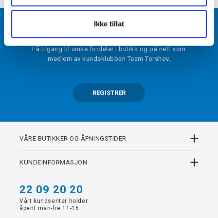
Ikke tillat
BLI MEDLEM
Få tilgang til unike fordeler i butikk og på nett som
medlem av kundeklubben Team Torshov.
REGISTRER
+
VÅRE BUTIKKER OG ÅPNINGSTIDER
+
KUNDEINFORMASJON
22 09 20 20
Vårt kundsenter holder
åpent man-fre 11-16