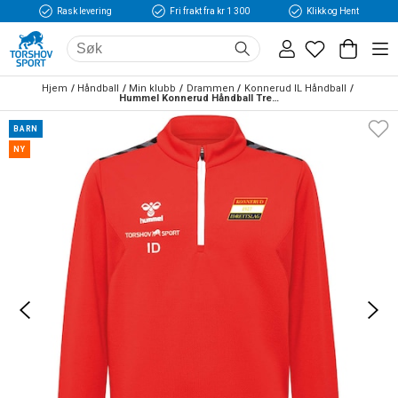
Rask levering
Fri frakt fra kr 1 300
Klikk og Hent
Hjem
Håndball
Min klubb
Drammen
Konnerud IL Håndball
Hummel Konnerud Håndball Treningsgenser Barn Rød/Sort 
BARN
NY