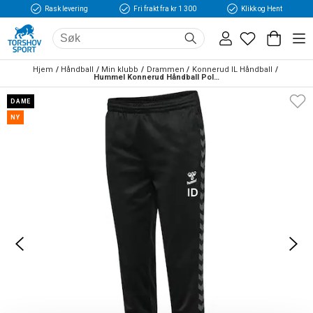
Rask levering
Fri frakt fra kr 1 300
Klikk og Hent
Hjem
Håndball
Min klubb
Drammen
Konnerud IL Håndball
Hummel Konnerud Håndball Poly Treningsbukse Dame Sort/Grå
DAME
NY