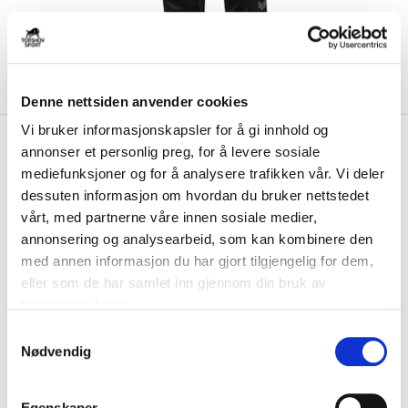
Denne nettsiden anvender cookies
Vi bruker informasjonskapsler for å gi innhold og
kr 439
Hummel
Konnerud Håndball
annonser et personlig preg, for å levere sosiale
kr 549
Poly Treningsbukse Dame
mediefunksjoner og for å analysere trafikken vår. Vi deler
Sort/Grå
dessuten informasjon om hvordan du bruker nettstedet
vårt, med partnerne våre innen sosiale medier,
Hummel Konnerud Håndball Poly Treningsbukse til dame passer
annonsering og analysearbeid, som kan kombinere den
perfekt til trening. Laget av polyester ...
Les mer.
med annen informasjon du har gjort tilgjengelig for dem,
eller som de har samlet inn gjennom din bruk av
Størrelsesguide
Størrelse
tjenestene deres.
VELG
STØRRELSE
▾
S
Nødvendig
a
Initialer
m
t
Egenskaper