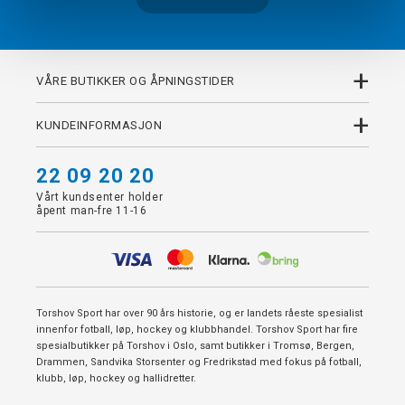
+
VÅRE BUTIKKER OG ÅPNINGSTIDER
+
KUNDEINFORMASJON
22 09 20 20
Vårt kundsenter holder
åpent man-fre 11-16
Torshov Sport har over 90 års historie, og er landets råeste spesialist
innenfor fotball, løp, hockey og klubbhandel. Torshov Sport har fire
spesialbutikker på Torshov i Oslo, samt butikker i Tromsø, Bergen,
Drammen, Sandvika Storsenter og Fredrikstad med fokus på fotball,
klubb, løp, hockey og hallidretter.