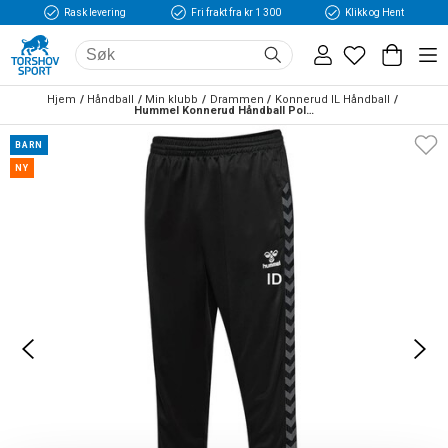
Rask levering
Fri frakt fra kr 1 300
Klikk og Hent
Hjem
Håndball
Min klubb
Drammen
Konnerud IL Håndball
Hummel Konnerud Håndball Poly Treningsbukse Barn Sort/Grå
BARN
NY