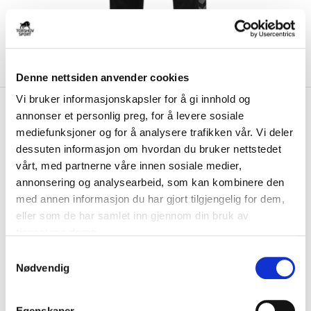
Denne nettsiden anvender cookies
Vi bruker informasjonskapsler for å gi innhold og
kr 399
Hummel
Konnerud Håndball
annonser et personlig preg, for å levere sosiale
kr 499
Poly Treningsbukse Barn
mediefunksjoner og for å analysere trafikken vår. Vi deler
Sort/Grå
dessuten informasjon om hvordan du bruker nettstedet
vårt, med partnerne våre innen sosiale medier,
Hummel Konnerud Håndball Poly Treningsbukse til barn passer perfekt
annonsering og analysearbeid, som kan kombinere den
til trening. Laget av polyester ...
Les mer.
med annen informasjon du har gjort tilgjengelig for dem,
eller som de har samlet inn gjennom din bruk av
Størrelsesguide
Størrelse
tjenestene deres.
VELG
STØRRELSE
▾
S
Nødvendig
a
Initialer
m
t
Egenskaper