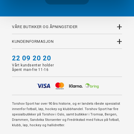
+
VÅRE BUTIKKER OG ÅPNINGSTIDER
+
KUNDEINFORMASJON
22 09 20 20
Vårt kundsenter holder
åpent man-fre 11-16
Torshov Sport har over 90 års historie, og er landets råeste spesialist
innenfor fotball, løp, hockey og klubbhandel. Torshov Sport har fire
spesialbutikker på Torshov i Oslo, samt butikker i Tromsø, Bergen,
Drammen, Sandvika Storsenter og Fredrikstad med fokus på fotball,
klubb, løp, hockey og hallidretter.