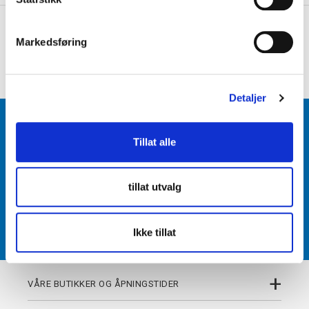
e
+
PRODUKTBESKRIVELSE
v
Markedsføring
a
+
DETALJER
l
g
Detaljer
BLI MEDLEM
Tillat alle
Få tilgang til unike fordeler i butikk og på nett som
medlem av kundeklubben Team Torshov.
tillat utvalg
REGISTRER
Ikke tillat
+
VÅRE BUTIKKER OG ÅPNINGSTIDER