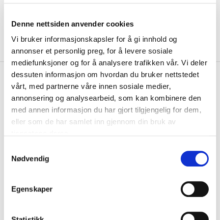
Denne nettsiden anvender cookies
Vi bruker informasjonskapsler for å gi innhold og
annonser et personlig preg, for å levere sosiale
mediefunksjoner og for å analysere trafikken vår. Vi deler
dessuten informasjon om hvordan du bruker nettstedet
kr 159
Hummel
Klubb
kr 199
vårt, med partnerne våre innen sosiale medier,
Treningsstrømper Høy
annonsering og analysearbeid, som kan kombinere den
Hvit/Rød
med annen informasjon du har gjort tilgjengelig for dem,
eller som de har samlet inn gjennom din bruk av
Hummel Treningsstrømper er tekniske strømper med høy lengde
tjenestene deres.
designet for intensive innendørsidretter...
Les mer.
S
Størrelse
Nødvendig
a
VELG
STØRRELSE
▾
m
t
LOGG INN FOR Å KJØPE
Egenskaper
y
k
På lager
Gratis frakt på bestillinger over 1300,-.
k
Statistikk