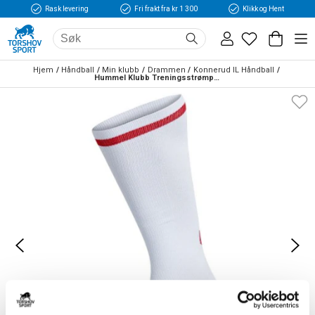
Rask levering
Fri frakt fra kr 1 300
Klikk og Hent
Hjem
Håndball
Min klubb
Drammen
Konnerud IL Håndball
Hummel Klubb Treningsstrømper Høy Hvit/Rød