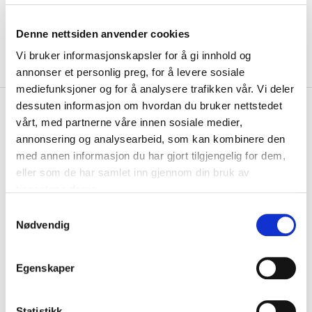
Denne nettsiden anvender cookies
Vi bruker informasjonskapsler for å gi innhold og
annonser et personlig preg, for å levere sosiale
mediefunksjoner og for å analysere trafikken vår. Vi deler
dessuten informasjon om hvordan du bruker nettstedet
kr 319
Hummel
Klubb Classic
kr 399
vårt, med partnerne våre innen sosiale medier,
Håndball Barn
annonsering og analysearbeid, som kan kombinere den
Lyseblå/Marine/Grønn
med annen informasjon du har gjort tilgjengelig for dem,
eller som de har samlet inn gjennom din bruk av
Hummel Clasic håndball til barn er perfekt for bruk til trening og
tjenestene deres.
kamper. Laget med en strukturert ...
Les mer.
S
Størrelse
Nødvendig
a
00
PÅ LAGER
m
t
KLIKK & HENT
LOGG INN FOR Å KJØPE
Egenskaper
y
k
På lager
Gratis frakt på bestillinger over 1300,-.
k
Statistikk