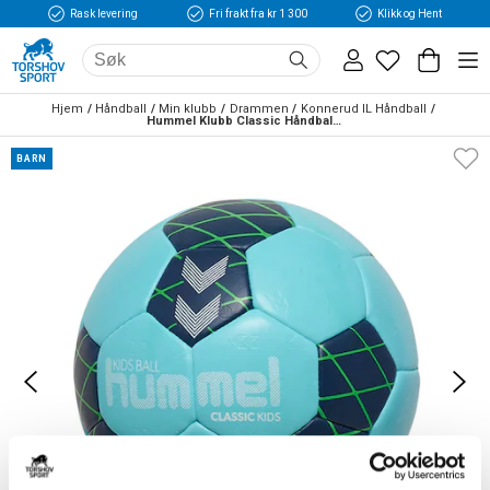
Rask levering
Fri frakt fra kr 1 300
Klikk og Hent
Hjem
Håndball
Min klubb
Drammen
Konnerud IL Håndball
Hummel Klubb Classic Håndball Barn Lyseblå/Marine/Grønn
BARN