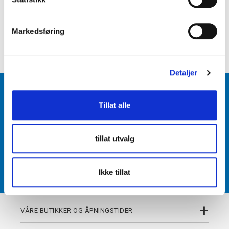
e
+
PRODUKTBESKRIVELSE
v
Markedsføring
a
+
DETALJER
l
g
Detaljer
BLI MEDLEM
Tillat alle
Få tilgang til unike fordeler i butikk og på nett som
medlem av kundeklubben Team Torshov.
tillat utvalg
REGISTRER
Ikke tillat
+
VÅRE BUTIKKER OG ÅPNINGSTIDER