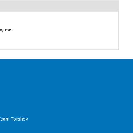
regnvær.
 Team Torshov.