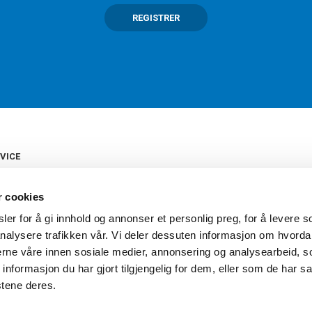
REGISTRER
VICE
s
b
r cookies
tte
gelser
er for å gi innhold og annonser et personlig preg, for å levere s
Torshov Sport har over 90 års histor
klubbhandel. Torshov Sport har fir
nalysere trafikken vår. Vi deler dessuten informasjon om hvorda
vering
Drammen, Sandvika Storsenter og Fr
inger
nerne våre innen sosiale medier, annonsering og analysearbeid, 
stilte spørsmål
formasjon du har gjort tilgjengelig for dem, eller som de har sa
oven
stene deres.