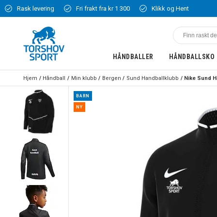
Rask levering
Fri frakt fra kr 1 300
Klikk og Hent
HÅNDBALLER
HÅNDBALLSKO
Hjem
Håndball
Min klubb
Bergen
Sund Handballklubb
BARN
NY