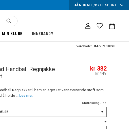
HÅNDBALL
/
BYTT SPORT
MIN KLUBB
INNEBANDY
Varekode:
HM7269-010SH
kr 382
d Handball Regnjakke
kr 449
t
ndball Regnjakke til barn er laget i et vannavvisende stoff som
d å holde ...
Les mer.
Størrelsesguide
RELSE
▾
*