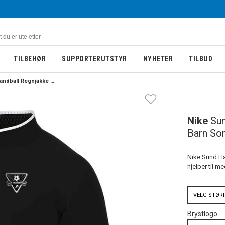
TILBEHØR
SUPPORTERUTSTYR
NYHETER
TILBUD
Nike Sund Handball Regnjakke Barn Sort 
BARN
NY
Nike
Sun
Barn Sor
Nike Sund Ha
hjelper til me
VELG
STØR
Brystlogo