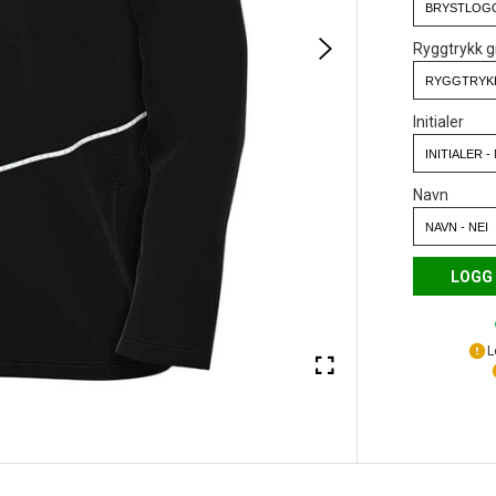
Ryggtrykk g
Initialer
Navn
LOGG 
L