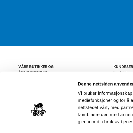
VÅRE BUTIKKER OG
KUNDESER
ÅPNINGSTIDER
Kontakt os
Kundeklub
+
OSLO
Denne nettsiden anvende
Retur og by
Salgsbetin
Vi bruker informasjonskapsl
+
Personvern
NORGE
mediefunksjoner og for å a
Frakt og le
Ledige still
nettstedet vårt, med part
FAQ - Ofte 
kombinere den med annen in
22 09 20 20
Åpenhetsl
gjennom din bruk av tjene
Vårt kundsenter holder
åpent man-fre 11-16