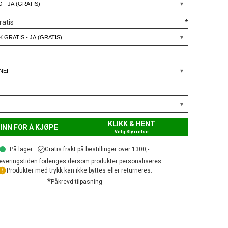
ratis
*
KLIKK & HENT
INN FOR Å KJØPE
Velg Størrelse
På lager
Gratis frakt på bestillinger over 1300,-.
everingstiden forlenges dersom produkter personaliseres.
Produkter med trykk kan ikke byttes eller returneres.
*
Påkrevd tilpasning