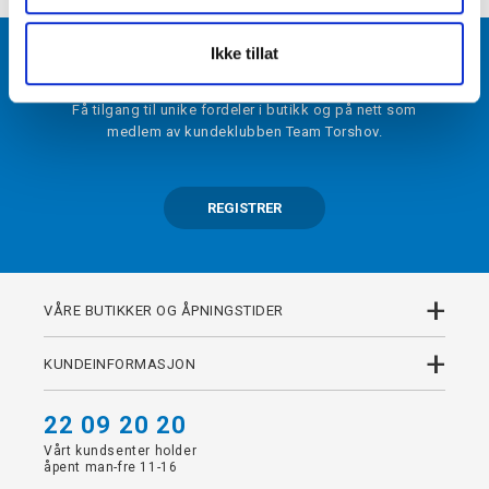
Ikke tillat
BLI MEDLEM
Få tilgang til unike fordeler i butikk og på nett som
medlem av kundeklubben Team Torshov.
REGISTRER
+
VÅRE BUTIKKER OG ÅPNINGSTIDER
+
KUNDEINFORMASJON
22 09 20 20
Vårt kundsenter holder
åpent man-fre 11-16