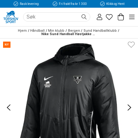
Rask levering
Fri frakt fra kr 1 300
Klikk og Hent
Hjem
Håndball
Min klubb
Bergen
Sund Handballklubb
Nike Sund Handball Høstjakke Sort 
NY