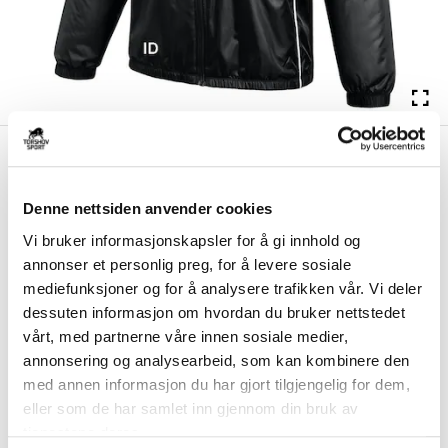
kr 1062
Nike
Sund Handball Høstjakke
kr 1249
Sort
Denne nettsiden anvender cookies
Nike Sund Handball Høstjakke er laget med Therma-FIT-teknologi som
Vi bruker informasjonskapsler for å gi innhold og
holder på kroppsvarmen og beskytt...
Les mer.
annonser et personlig preg, for å levere sosiale
Størrelsesguide
mediefunksjoner og for å analysere trafikken vår. Vi deler
Størrelse
dessuten informasjon om hvordan du bruker nettstedet
VELG
STØRRELSE
▾
vårt, med partnerne våre innen sosiale medier,
annonsering og analysearbeid, som kan kombinere den
Brystlogo
*
med annen informasjon du har gjort tilgjengelig for dem,
eller som de har samlet inn gjennom din bruk av
tjenestene deres.
Ryggtrykk gratis
*