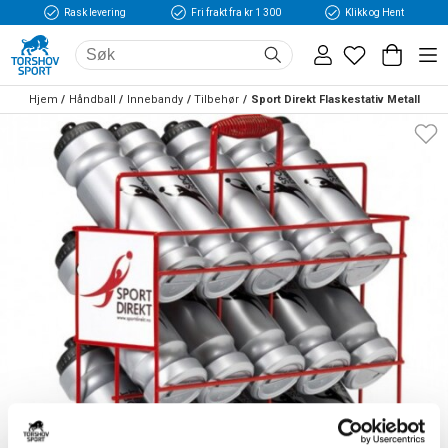
Rask levering
Fri frakt fra kr 1 300
Klikk og Hent
Hjem
Håndball
Innebandy
Tilbehør
Sport Direkt Flaskestativ Metall