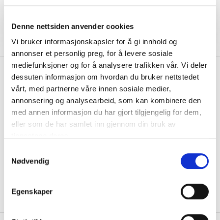
Denne nettsiden anvender cookies
Vi bruker informasjonskapsler for å gi innhold og
annonser et personlig preg, for å levere sosiale
mediefunksjoner og for å analysere trafikken vår. Vi deler
kr 499
Sport Direkt
Flaskestativ
dessuten informasjon om hvordan du bruker nettstedet
Metall
vårt, med partnerne våre innen sosiale medier,
annonsering og analysearbeid, som kan kombinere den
Metallstativ med plass til 15 flasker fra Sport Direkt....
Les mer.
med annen informasjon du har gjort tilgjengelig for dem,
eller som de har samlet inn gjennom din bruk av
Størrelse
tjenestene deres.
15 FLASKER
VALGT ALTERNATIV IKKE PÅ LAGER
S
IKKE PÅ LAGER
KLIKK & HENT
Nødvendig
a
m
t
Valgt alternativ ikke på lager
Egenskaper
Gratis frakt på bestillinger over 1300,-.
y
k