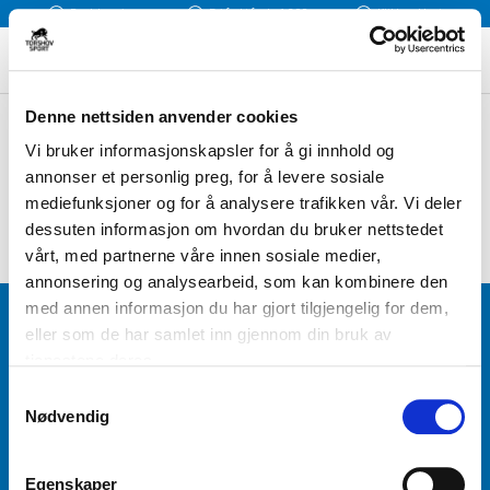
Rask levering
Fri frakt fra kr 1 300
Klikk og Hent
Denne nettsiden anvender cookies
FILTER / SORTER ETTER
Vi bruker informasjonskapsler for å gi innhold og
annonser et personlig preg, for å levere sosiale
mediefunksjoner og for å analysere trafikken vår. Vi deler
dessuten informasjon om hvordan du bruker nettstedet
vårt, med partnerne våre innen sosiale medier,
annonsering og analysearbeid, som kan kombinere den
med annen informasjon du har gjort tilgjengelig for dem,
BLI MEDLEM
eller som de har samlet inn gjennom din bruk av
tjenestene deres.
Få tilgang til unike fordeler i butikk og på nett som
S
medlem av kundeklubben Team Torshov.
Nødvendig
a
m
t
REGISTRER
Egenskaper