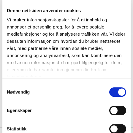
Denne nettsiden anvender cookies
Vi bruker informasjonskapsler for å gi innhold og
annonser et personlig preg, for å levere sosiale
mediefunksjoner og for å analysere trafikken vår. Vi deler
dessuten informasjon om hvordan du bruker nettstedet
kr 399
Hummel
Classic Energizer
vårt, med partnerne våre innen sosiale medier,
Håndball Sort/Oransje
annonsering og analysearbeid, som kan kombinere den
med annen informasjon du har gjort tilgjengelig for dem,
Hummel Blaze Classic Energizer er en håndball med teksturert
eller som de har samlet inn gjennom din bruk av
overflate for optimal kontroll. Det myk...
Les mer.
tjenestene deres.
Størrelse
S
VELG
STØRRELSE
▾
Nødvendig
a
m
KLIKK & HENT
LEGG I HANDLEKURV
Velg Størrelse
t
Egenskaper
y
På lager
Gratis frakt på bestillinger over 1300,-.
k
k
Statistikk