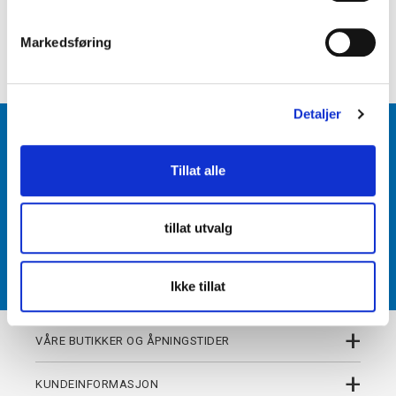
e
+
PRODUKTBESKRIVELSE
v
Markedsføring
+
DETALJER
a
l
g
Detaljer
BLI MEDLEM
Tillat alle
Få tilgang til unike fordeler i butikk og på nett som
medlem av kundeklubben Team Torshov.
tillat utvalg
REGISTRER
Ikke tillat
+
VÅRE BUTIKKER OG ÅPNINGSTIDER
+
KUNDEINFORMASJON