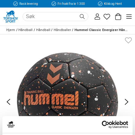
Rask levering
Fri frakt fra kr 1 300
Klikk og Hent
Hjem
Håndball
Håndball
Håndballer
Hummel Classic Energizer Håndball Sort/Oransje