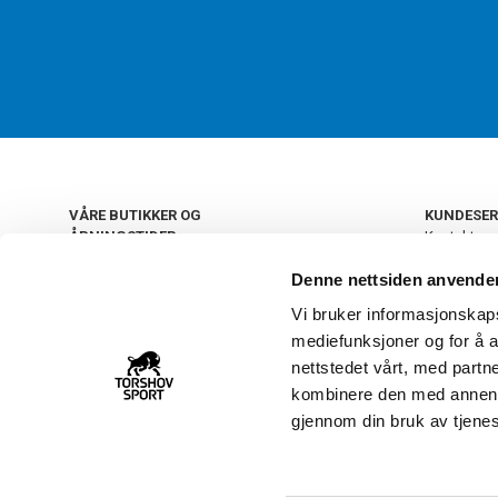
VÅRE BUTIKKER OG
KUNDESER
ÅPNINGSTIDER
Kontakt os
Kundeklub
+
OSLO
Denne nettsiden anvende
Retur og by
Salgsbetin
Vi bruker informasjonskapsl
+
Personvern
NORGE
mediefunksjoner og for å a
Frakt og le
Ledige still
nettstedet vårt, med part
FAQ - Ofte 
kombinere den med annen in
22 09 20 20
Åpenhetsl
gjennom din bruk av tjene
Vårt kundsenter holder
åpent man-fre 11-16