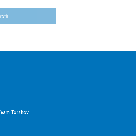
rofil
 Team Torshov.