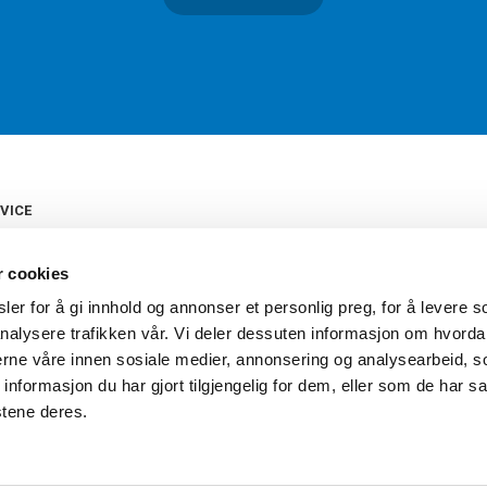
VICE
s
b
r cookies
tte
gelser
er for å gi innhold og annonser et personlig preg, for å levere s
Torshov Sport har over 90 års histor
klubbhandel. Torshov Sport har fir
nalysere trafikken vår. Vi deler dessuten informasjon om hvorda
vering
Drammen, Sandvika Storsenter og Fr
inger
nerne våre innen sosiale medier, annonsering og analysearbeid, 
stilte spørsmål
formasjon du har gjort tilgjengelig for dem, eller som de har sa
oven
stene deres.