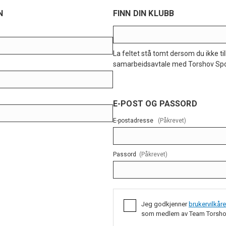
N
FINN DIN KLUBB
La feltet stå tomt dersom du ikke t
samarbeidsavtale med Torshov Spo
E-POST OG PASSORD
E-postadresse
(Påkrevet)
Passord
(Påkrevet)
Jeg godkjenner
brukervilkår
som medlem av Team Torsho