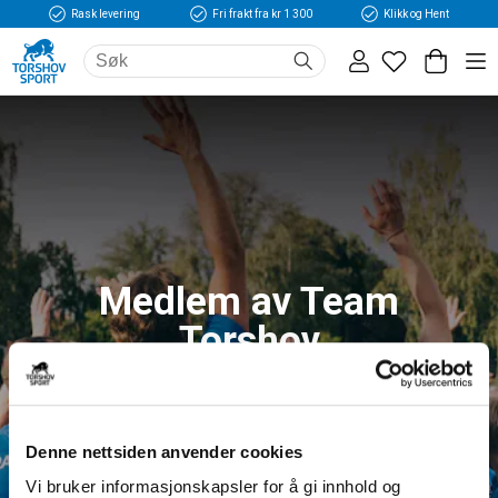
Rask levering
Fri frakt fra kr 1 300
Klikk og Hent
Medlem av Team
Torshov
Logg inn og få tilgang til fordeler og unike
medlemspriser
Denne nettsiden anvender cookies
Vi bruker informasjonskapsler for å gi innhold og