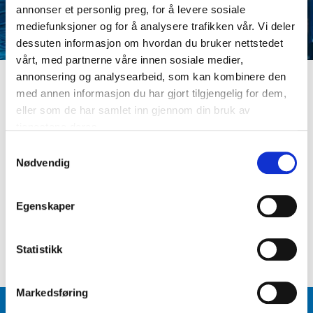
annonser et personlig preg, for å levere sosiale
mediefunksjoner og for å analysere trafikken vår. Vi deler
dessuten informasjon om hvordan du bruker nettstedet
vårt, med partnerne våre innen sosiale medier,
annonsering og analysearbeid, som kan kombinere den
med annen informasjon du har gjort tilgjengelig for dem,
LOGG INN
eller som de har samlet inn gjennom din bruk av
Er du ikke medlem ennå? Opprett kundeprofil
tjenestene deres.
E-postadresse
S
Nødvendig
a
m
Passord
t
Egenskaper
y
k
Logg inn
Glemt passord
?
k
Statistikk
e
v
Markedsføring
a