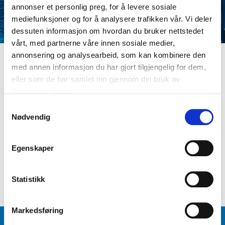
annonser et personlig preg, for å levere sosiale
mediefunksjoner og for å analysere trafikken vår. Vi deler
dessuten informasjon om hvordan du bruker nettstedet
vårt, med partnerne våre innen sosiale medier,
annonsering og analysearbeid, som kan kombinere den
med annen informasjon du har gjort tilgjengelig for dem,
LOGG INN
eller som de har samlet inn gjennom din bruk av
Er du ikke medlem ennå? Opprett kundeprofil
tjenestene deres.
E-postadresse
S
Nødvendig
a
m
Passord
t
Egenskaper
y
k
Logg inn
Glemt passord
?
k
Statistikk
e
v
Markedsføring
a