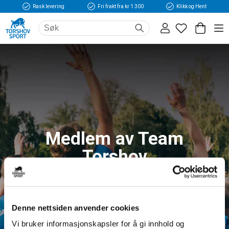
Rask levering
Fri frakt fra kr 1 300
Klikk og Hent
Medlem av Team
Torshov
Logg inn og få tilgang til fordeler og unike
medlemspriser
Denne nettsiden anvender cookies
Vi bruker informasjonskapsler for å gi innhold og