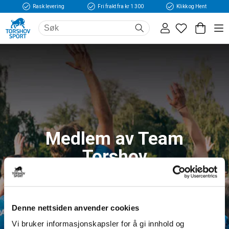
Rask levering
Fri frakt fra kr 1 300
Klikk og Hent
Medlem av Team
Torshov
Logg inn og få tilgang til fordeler og unike
medlemspriser
Denne nettsiden anvender cookies
Vi bruker informasjonskapsler for å gi innhold og