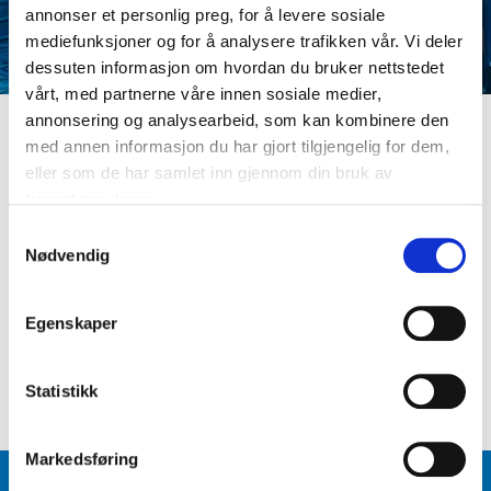
annonser et personlig preg, for å levere sosiale
mediefunksjoner og for å analysere trafikken vår. Vi deler
dessuten informasjon om hvordan du bruker nettstedet
vårt, med partnerne våre innen sosiale medier,
annonsering og analysearbeid, som kan kombinere den
med annen informasjon du har gjort tilgjengelig for dem,
LOGG INN
eller som de har samlet inn gjennom din bruk av
Er du ikke medlem ennå? Opprett kundeprofil
tjenestene deres.
E-postadresse
S
Nødvendig
a
m
Passord
t
Egenskaper
y
k
Logg inn
Glemt passord
?
k
Statistikk
e
v
Markedsføring
a