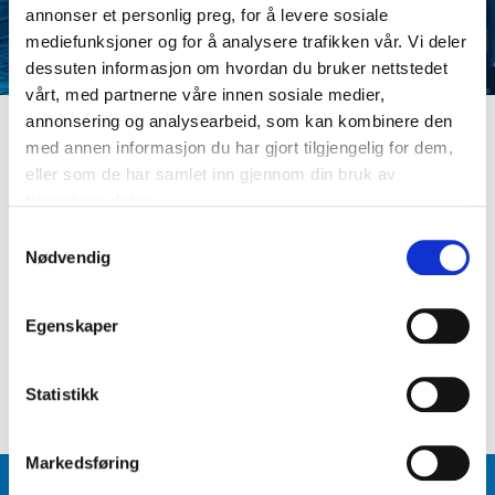
annonser et personlig preg, for å levere sosiale
mediefunksjoner og for å analysere trafikken vår. Vi deler
dessuten informasjon om hvordan du bruker nettstedet
vårt, med partnerne våre innen sosiale medier,
annonsering og analysearbeid, som kan kombinere den
med annen informasjon du har gjort tilgjengelig for dem,
LOGG INN
eller som de har samlet inn gjennom din bruk av
Er du ikke medlem ennå? Opprett kundeprofil
tjenestene deres.
E-postadresse
S
Nødvendig
a
m
Passord
t
Egenskaper
y
k
Logg inn
Glemt passord
?
k
Statistikk
e
v
Markedsføring
a