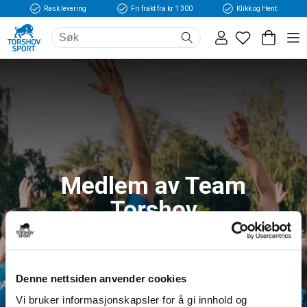
Rask levering
Fri frakt fra kr 1 300
Klikk og Hent
Medlem av Team
Torshov
Logg inn og få tilgang til fordeler og unike
medlemspriser
Denne nettsiden anvender cookies
Vi bruker informasjonskapsler for å gi innhold og