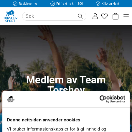
Rask levering
Fri frakt fra kr 1 300
Klikk og Hent
Medlem av Team
Torshov
Logg inn og få tilgang til fordeler og unike
medlemspriser
Denne nettsiden anvender cookies
Vi bruker informasjonskapsler for å gi innhold og