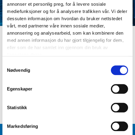
annonser et personlig preg, for å levere sosiale
mediefunksjoner og for å analysere trafikken vår. Vi deler
dessuten informasjon om hvordan du bruker nettstedet
vårt, med partnerne våre innen sosiale medier,
annonsering og analysearbeid, som kan kombinere den
med annen informasjon du har gjort tilgjengelig for dem,
LOGG INN
eller som de har samlet inn gjennom din bruk av
Er du ikke medlem ennå? Opprett kundeprofil
tjenestene deres.
E-postadresse
S
Nødvendig
a
m
Passord
t
Egenskaper
y
k
Logg inn
Glemt passord
?
k
Statistikk
e
v
Markedsføring
a