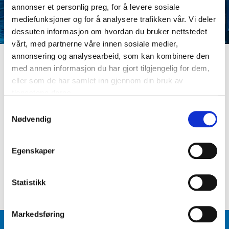
annonser et personlig preg, for å levere sosiale
mediefunksjoner og for å analysere trafikken vår. Vi deler
dessuten informasjon om hvordan du bruker nettstedet
vårt, med partnerne våre innen sosiale medier,
annonsering og analysearbeid, som kan kombinere den
med annen informasjon du har gjort tilgjengelig for dem,
LOGG INN
eller som de har samlet inn gjennom din bruk av
Er du ikke medlem ennå? Opprett kundeprofil
tjenestene deres.
E-postadresse
S
Nødvendig
a
m
Passord
t
Egenskaper
y
k
Logg inn
Glemt passord
?
k
Statistikk
e
v
Markedsføring
a