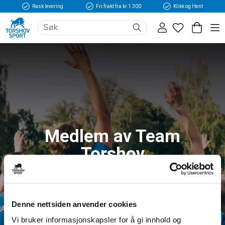
Rask levering
Fri frakt fra kr 1 300
Klikk og Hent
Medlem av Team
Torshov
Logg inn og få tilgang til fordeler og unike
medlemspriser
Denne nettsiden anvender cookies
Vi bruker informasjonskapsler for å gi innhold og